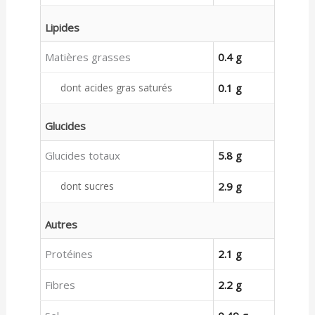
Lipides
Matières grasses
0.4 g
dont acides gras saturés
0.1 g
Glucides
Glucides totaux
5.8 g
dont sucres
2.9 g
Autres
Protéines
2.1 g
Fibres
2.2 g