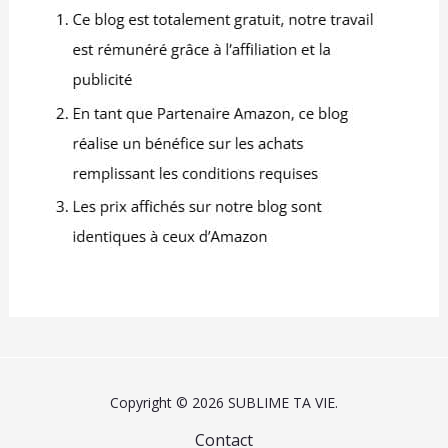
contrairement aux bols
en céramique ou en
verre, notre design en
bambou filé est
naturellement léger et
résistant à la casse, idéal
pour les ménages avec
des enfants. Durable et
facile à transporter, il est
parfait pour un usage
quotidien et pour
recevoir des invités.
Trois finitions naturelles
pour correspondre à
n'importe quel intérieur :
choisissez entre bambou
naturel, bambou foncé
ou blanc pour s'adapter
à votre espace. Chaque
Copyright © 2026 SUBLIME TA VIE.
finition met en valeur le
grain naturel du
Contact