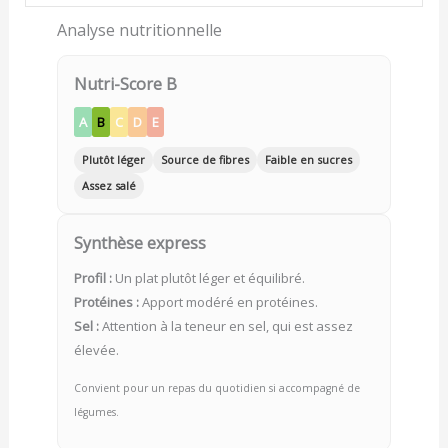
Analyse nutritionnelle
Nutri-Score B
A
B
C
D
E
Plutôt léger
Source de fibres
Faible en sucres
Assez salé
Synthèse express
Profil :
Un plat plutôt léger et équilibré.
Protéines :
Apport modéré en protéines.
Sel :
Attention à la teneur en sel, qui est assez
élevée.
Convient pour un repas du quotidien si accompagné de
légumes.