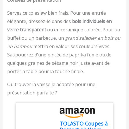
Conseils de présentation
micro-ondes, fermoir de
préparation, pour une
verrouillage inclus), 1
préparation plus efficace
Servez ce coleslaw bien frais. Pour une entrée
porte-couteau, 1
et flexible Préparation
élégante, dressez-le dans des
bols individuels en
poignée de sécurité, 1
rapide et efficace –
panier d'égouttage (avec
Tranchez directement
verre transparent
ou en céramique colorée. Pour un
fente pour les lames), 1
sur une planche à
buffet ou un barbecue, un
grand saladier en bois ou
couvercle presseur, 7
découper ou une
en bambou
mettra en valeur ses couleurs vives.
lames tranchantes en
assiette, ou placez la
acier inoxydable, 1
mandoline au-dessus
Saupoudrez d’une pincée de paprika fumé ou de
brosse de nettoyage
d'un bol.. Fruits et
quelques graines de sésame noir juste avant de
Matériau de Qualité
légumes sont coupés en
Alimentaire - Le coupe
porter à table pour la touche finale.
quelques secondes :
oignon manuel est
pour carottes, oignons,
fabriqué en PP de qualité
courgettes, tomates et
Où trouver la vaisselle adaptée pour une
alimentaire et 420J2,
bien plus encore.
présentation parfaite ?
sans BPA, ce qui permet
Réduisez le temps de
de conserver des
préparation et facilitez la
ingrédients sains,
cuisine au quotidien
nutritifs et sûrs. Avec ce
Utilisation sûre et
coupe-légumes à
nettoyage facile – Son
TOLASTO Coupes à
mandoline, vous pouvez
design ergonomique