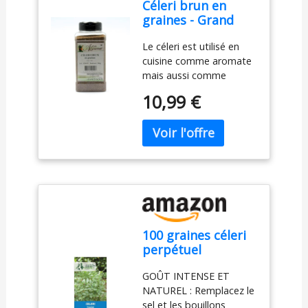
Céleri brun en
graines - Grand
distributeur 500 g
Le céleri est utilisé en
cuisine comme aromate
mais aussi comme
légume. Les graines de
10,99 €
céleri en poudre sont
délicieuses associées au
sel pour un sel de céleri !
Peut contenir des traces
de GLUTEN,
ARACHIDES, SOJA,
FRUITS À COQUES,
CÉLERI, MOUTARDE,
LAIT, POISSON,
100 graines céleri
CRUSTACÉS et GRAINES
perpétuel
DE SÉSAME.
aromatique et
GOÛT INTENSE ET
robuste -
NATUREL : Remplacez le
sel et les bouillons