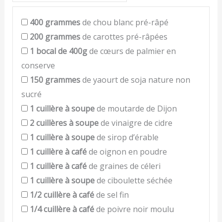
400
grammes
de chou blanc pré-râpé
200
grammes
de carottes pré-râpées
1
bocal de 400g
de cœurs de palmier en
conserve
150
grammes
de yaourt de soja nature non
sucré
1
cuillère à soupe
de moutarde de Dijon
2
cuillères à soupe
de vinaigre de cidre
1
cuillère à soupe
de sirop d’érable
1
cuillère à café
de oignon en poudre
1
cuillère à café
de graines de céleri
1
cuillère à soupe
de ciboulette séchée
1/2
cuillère à café
de sel fin
1/4
cuillère à café
de poivre noir moulu