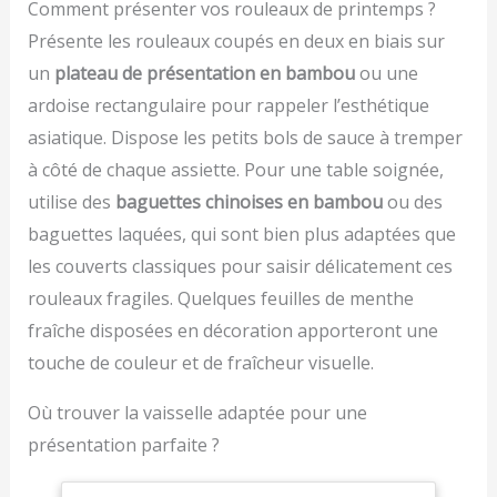
Hoi Sin confère à chaque
légumes sautés, les
Comment présenter vos rouleaux de printemps ?
plat un goût prononcé
rouleaux d'été et de
Présente les rouleaux coupés en deux en biais sur
avec une note
nombreux autres plats.
légèrement sucrée, ce
un
plateau de présentation en bambou
ou une
qui fait de chaque repas
ardoise rectangulaire pour rappeler l’esthétique
une expérience gustative
asiatique. Dispose les petits bols de sauce à tremper
particulière. Découvrez
les saveurs de l'Asie avec
à côté de chaque assiette. Pour une table soignée,
la sauce Hoi Sin douce et
utilise des
baguettes chinoises en bambou
ou des
piquante de Flying
baguettes laquées, qui sont bien plus adaptées que
Goose Brand - idéale
pour assaisonner,
les couverts classiques pour saisir délicatement ces
tremper ou mariner.
rouleaux fragiles. Quelques feuilles de menthe
Connue dans les
restaurants asiatiques,
fraîche disposées en décoration apporteront une
cette sauce culinaire est
touche de couleur et de fraîcheur visuelle.
également idéale pour
accompagner les plats
Où trouver la vaisselle adaptée pour une
de viande ainsi que les
présentation parfaite ?
légumes sautés, les
rouleaux d'été et de
nombreux autres plats.