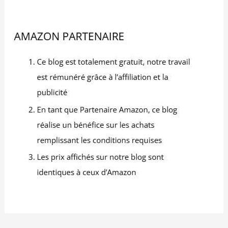
comprend 12 bols de
service de 7,7 cm de
diamètre et 3 cm de
hauteur, une taille
parfaitement calibrée
pour la sauce soja, les
vinaigrettes, les portions
individuelles de
condiments ou d herbes
fraîches SURFACE LISSE
HYGIÉNIQUE ET
NETTOYAGE FACILE :
Garantissez une
propreté irréprochable
sans effort après chaque
repas convivial. La
surface lisse de ces
coupelles noires
empêche l adhésion des
restes de nourriture et
des odeurs, facilitant un
nettoyage rapide à la