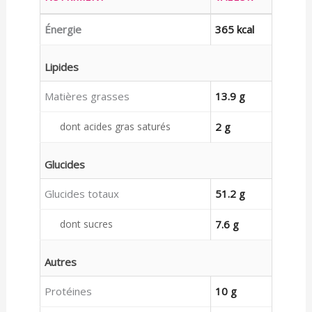
Énergie
365 kcal
Lipides
Matières grasses
13.9 g
dont acides gras saturés
2 g
Glucides
Glucides totaux
51.2 g
dont sucres
7.6 g
Autres
Protéines
10 g