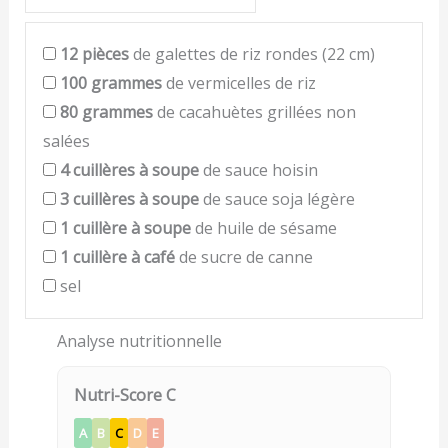
12
pièces
de galettes de riz rondes (22 cm)
100
grammes
de vermicelles de riz
80
grammes
de cacahuètes grillées non
salées
4
cuillères à soupe
de sauce hoisin
3
cuillères à soupe
de sauce soja légère
1
cuillère à soupe
de huile de sésame
1
cuillère à café
de sucre de canne
sel
Analyse nutritionnelle
Nutri-Score C
A
B
C
D
E