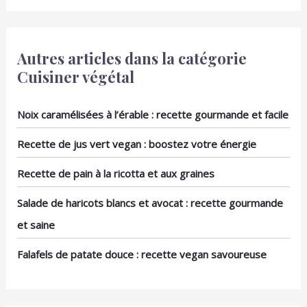
vos placards de cuisine
rehaussent la
sans encombrement
présentation plats et
excessif grâce à une
impressionnent vos
structure intelligente. Sa
convives lors de toutes
Autres articles dans la catégorie
forme ronde
vos réceptions. idéal
Cuisiner végétal
ergonomique permet à
pour la sauce soja et les
ces 12 petites coupelles
sauces japonaises
de s empiler
Noix caramélisées à l’érable : recette gourmande et facile
parfaitement les unes
sur les autres, offrant
Recette de jus vert vegan : boostez votre énergie
une solution de stockage
compacte idéale pour les
Recette de pain à la ricotta et aux graines
petites cuisines ou les
buffets de fête LOT
Salade de haricots blancs et avocat : recette gourmande
ÉCONOMIQUE DE 12
PIÈCES AU FORMAT
et saine
IDÉAL : Répondez à tous
vos besoins de réception
Falafels de patate douce : recette vegan savoureuse
avec une quantité
généreuse de récipients
individuels. Ce set