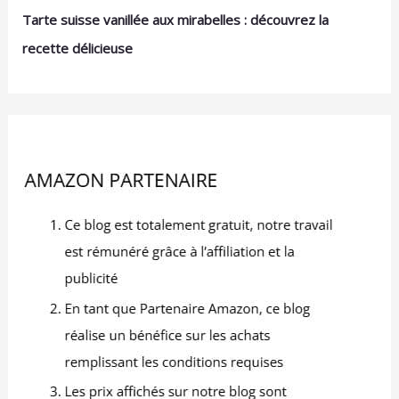
cm - Hauteur : 3,7 cm -
Tarte suisse vanillée aux mirabelles : découvrez la
Poids : 360 g. À
recette délicieuse
l'exception du dessous,
les Cazuelas sont
entièrement émaillées
brillantes Mambocat :
votre spécialiste en
articles ménagers et
rangement, en verres et
en porcelaine, vous
propose également un
large choix d'ustensiles
de cuisine décoratifs et
utiles, à l'unité ou en lot