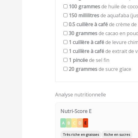
100
grammes
de huile de coc
150
millilitres
de aquafaba (jus
0.5
cuillère à café
de crème de 
30
grammes
de cacao en poud
1
cuillère à café
de levure chi
1
cuillère à café
de extrait de v
1
pincée
de sel fin
20
grammes
de sucre glace
Analyse nutritionnelle
Nutri-Score E
A
B
C
D
E
Très riche en graisses
Riche en sucres