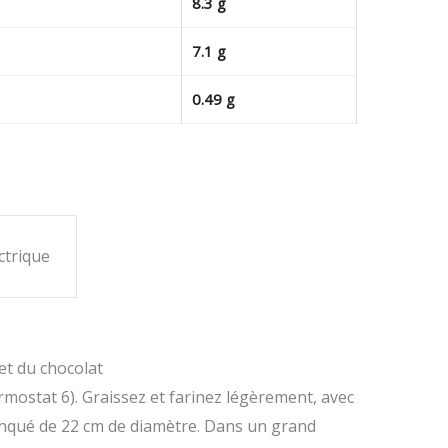
8.3 g
7.1 g
0.49 g
ctrique
et du chocolat
rmostat 6). Graissez et farinez légèrement, avec
nqué de 22 cm de diamètre. Dans un grand