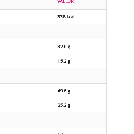
VALEUR
338 kcal
32.6 g
15.2 g
49.6 g
25.2 g