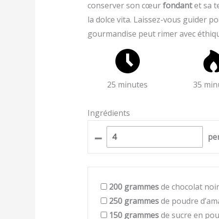
conserver son cœur
fondant
et sa 
la dolce vita. Laissez-vous guider po
gourmandise peut rimer avec éthique
25 minutes
35 min
Ingrédients
–
pe
200
grammes
de chocolat noi
250
grammes
de poudre d’am
150
grammes
de sucre en po