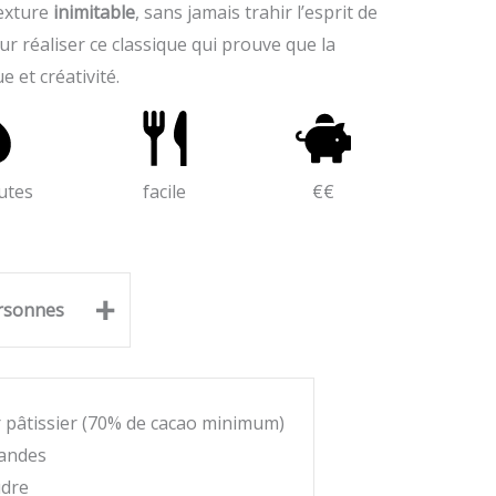
texture
inimitable
, sans jamais trahir l’esprit de
ur réaliser ce classique qui prouve que la
 et créativité.
utes
facile
€€
+
rsonnes
r pâtissier (70% de cacao minimum)
andes
udre