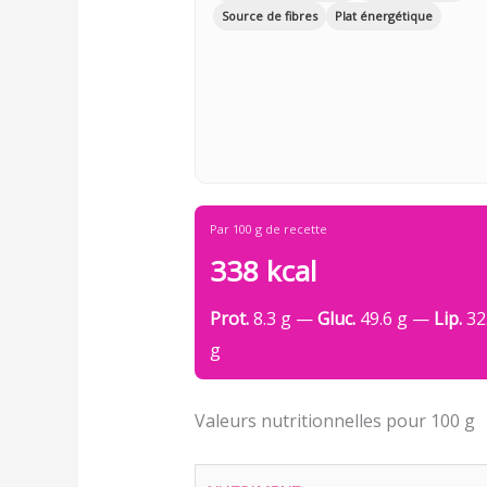
Source de fibres
Plat énergétique
Par 100 g de recette
338 kcal
Prot.
8.3 g —
Gluc.
49.6 g —
Lip.
32
g
Valeurs nutritionnelles pour 100 g