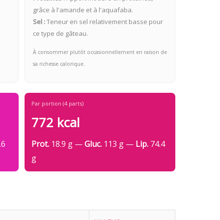
grâce à l'amande et à l'aquafaba.
Sel :
Teneur en sel relativement basse pour
ce type de gâteau.
À consommer plutôt occasionnellement en raison de
sa richesse calorique.
Par portion (4 parts)
772 kcal
.6
Prot.
18.9 g —
Gluc.
113 g —
Lip.
74.4
g