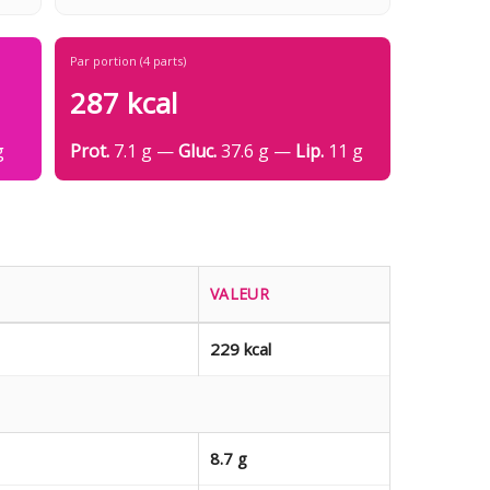
Par portion (4 parts)
287 kcal
g
Prot.
7.1 g —
Gluc.
37.6 g —
Lip.
11 g
VALEUR
229 kcal
8.7 g