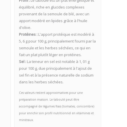
Profil :
Le taboulé est un plat énergétique et
équilibré, riche en glucides complexes
provenant de la semoule de blé, avec un
apport modéré en lipides grâce à l'huile
d'olive.
Protéines :
L'apport protéique est modéré à
5, 6 g pour 100 g, principalement fourni par la
semoule et les herbes séchées, ce qui en
fait un plat plutôt léger en protéines.
Sel :
La teneur en sel est notable à 1, 01 g
pour 100 g, due principalement à l'ajout de
sel fin et à la présence naturelle de sodium
dans les herbes séchées.
Ces valeurs restent approximatives pour une
préparation maison. Le taboulé peut être
accompagné de légumes frais (tomates, concombre)
pour enrichir son profil nutritionnel en vitamines et
minéraux.