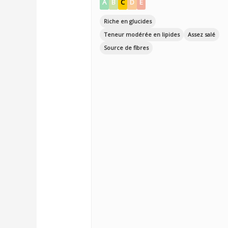
A
B
C
D
E
Riche en glucides
Teneur modérée en lipides
Assez salé
Source de fibres