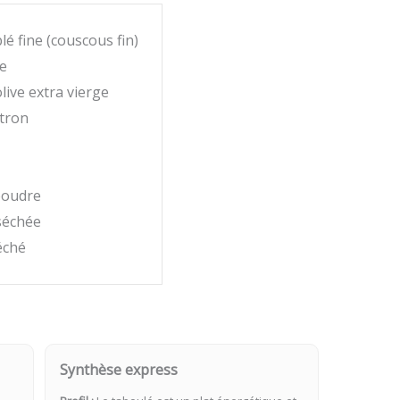
é fine (couscous fin)
e
live extra vierge
itron
poudre
séchée
éché
Synthèse express