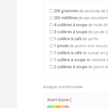
200
grammes
de semoule de bl
200
millilitres
de eau bouillant
4
cuillères à soupe
de huile d’o
3
cuillères à soupe
de jus de c
1
cuillère à café
de sel fin
1
pincée
de poivre noir moulu
1
cuillère à café
de sumac en 
1
cuillère à soupe
de menthe 
2
cuillères à soupe
de persil s
Analyse nutritionnelle
Nutri-Score C