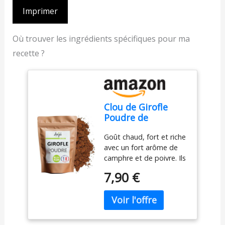
Imprimer
Où trouver les ingrédients spécifiques pour ma
recette ?
Clou de Girofle
Poudre de
Madagascar -
Goût chaud, fort et riche
Girofle Moulu 100%
avec un fort arôme de
Naturel - NCA (50)
camphre et de poivre. Ils
sont utilisés dans les
7,90 €
mélanges d'épices du
monde entier : dans le
garam masala indien, la
poudre de cinq épices
chinoise et les Quatre