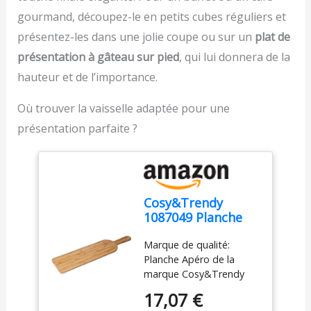
humides. Non conçu
d'applications】 3 tailles
de ranger ou d'accrocher
gourmand, découpez-le en petits cubes réguliers et
pour un usage intensif
de passoires à mailles
facilement la balance
ou professionnel. Ne pas
fines sont largement
lorsque vous ne l'utilisez
présentez-les dans une jolie coupe ou sur un
plat de
mettre au lave-
utilisées, adaptées pour
pas LIVRÉ AVEC : balance
présentation à gâteau sur pied
, qui lui donnera de la
vaisselleEntretien :
égoutter ou filtrer, très
de cuisine Optiss, 2piles
lavage à la main
hauteur et de l’importance.
adaptées pour le thé, la
AAA
uniquement. Le lave-
farine, le café, le riz, les
vaisselle peut déformer
légumes, le quinoa et les
Où trouver la vaisselle adaptée pour une
la maille fine et altérer le
haricots, et un outil
présentation parfaite ?
produit.
indispensable pour les
travaux de cuisine
occupés.
Cosy&Trendy
1087049 Planche
Apéro, Bois
Marque de qualité:
naturel,
Planche Apéro de la
60x14.1xh1.5 Cm,
marque Cosy&Trendy
Beige
reconnue pour ses
17,07 €
produits de service