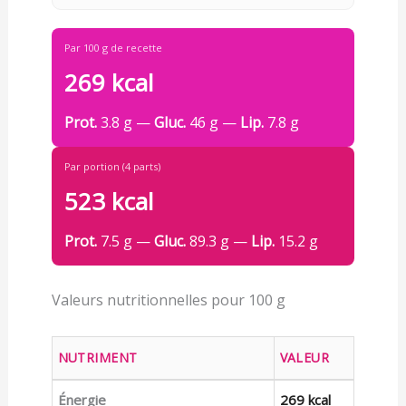
Par 100 g de recette
269 kcal
Prot.
3.8 g —
Gluc.
46 g —
Lip.
7.8 g
Par portion (4 parts)
523 kcal
Prot.
7.5 g —
Gluc.
89.3 g —
Lip.
15.2 g
Valeurs nutritionnelles pour 100 g
NUTRIMENT
VALEUR
Énergie
269 kcal