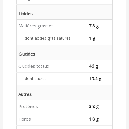
Lipides
Matières grasses
7.8 g
dont acides gras saturés
1 g
Glucides
Glucides totaux
46 g
dont sucres
19.4 g
Autres
Protéines
3.8 g
Fibres
1.8 g