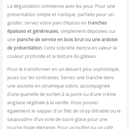
prise en main
avec un lavage à la main.
chaque nouvel
La dégustation commence avec les yeux. Pour une
confortable et sécurisée,
Nettoyez simplement à
ingrédient, vous n'avez
présentation simple et rustique, parfaite pour un
facilitant ainsi l'utilisation
temps après utilisation,
plus besoin de changer
même pendant de
les aliments mous ne
goûter, servez votre pain d’épices en
tranches
de récipient ou de tout
longues sessions de
collent pas à l'acier
recommencer TRÈS
épaisses et généreuses
, simplement déposées sur
cuisine. Poignée
inoxydable dur et ils
PRATIQUE: dites adieu
une
planche de service en bois brut ou une ardoise
Ergonomique : Longue
passent également au
aux erreurs de
poignée confortable
lave-vaisselle.
conversion grâce à la
de présentation
. Cette sobriété mettra en valeur la
pour une prise en main
【Stockage facile】 Les
fonction liquide qui vous
couleur profonde et la texture du gâteau.
facile et une utilisation
passoires à mailles fines
permet de passer
sans effort / Crochets de
sont disponibles en 3
facilement du sec au
Pour le transformer en un dessert plus sophistiqué,
Support : Équipé de
tailles différentes et vous
liquide, en unités
crochets pratiques pour
pouvez les empiler pour
métriquesg, ml, fl oz etlb
jouez sur les contrastes. Servez une tranche dans
le poser sur des bols ou
économiser encore plus
oz PRÊT À L'EMPLOI:
une assiette en céramique sobre, accompagnée
des casseroles, libérant
d'espace. La passoire a
2piles AAA sont incluses
d’une quenelle de sorbet à la poire ou d’une crème
vos mains pour d'autres
également une boucle
pour utiliser
tâches. Usage
de suspension qui peut
immédiatement votre
anglaise végétale à la vanille. Vous pouvez
domestique courant :
être facilement
balance de cuisine
également le napper d’un filet de sirop d’érable ou le
idéal pour le rinçage et le
accrochée à un crochet
RANGEMENT SECURISE:
filtrage léger
saupoudrer d’un voile de sucre glace pour une
pour un rangement
le design fin et le crochet
d’ingrédients secs ou
facile. 【Large gamme
rétractable permettent
touche finale élégante. Pour un buffet ou un café