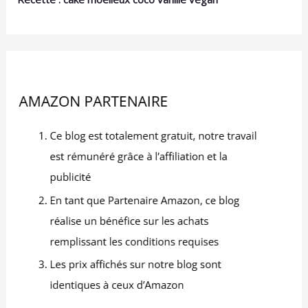
pâtisserie maison et aux
pâtisseries commerciales
Polyvalence: Le moule
convient aux tartes aux
fruits et desserts
traditionnels, mais peut
également être utilisé
pour réaliser toutes
sortes de desserts
créatifs, tels que des
gâteaux mini, des pizzas
mini, des muffins, etc.