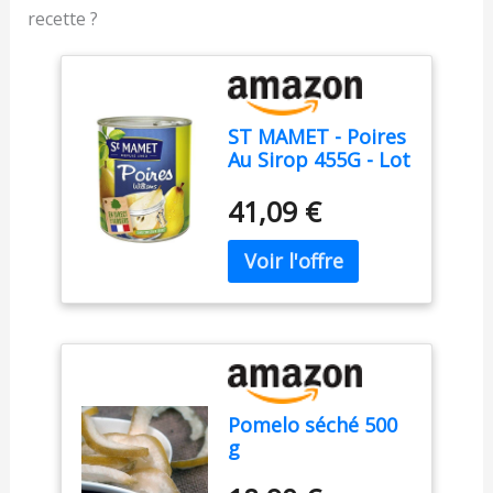
recette ?
ST MAMET - Poires
Au Sirop 455G - Lot
De 4 - livraison
offerte
41,09 €
Pomelo séché 500
g