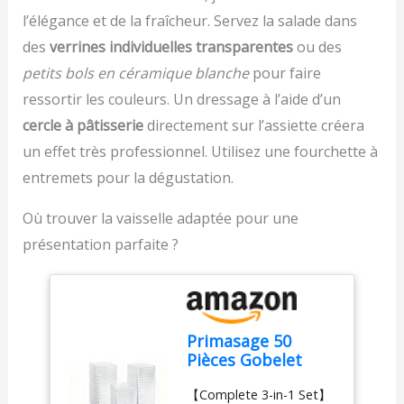
grands repas sur l'herbe.
l’élégance et de la fraîcheur. Servez la salade dans
Le bec verseur doseur de
forme spéciale et le
des
verrines individuelles transparentes
ou des
couvercle anti-fuite
petits bols en céramique blanche
pour faire
assurent un dressage
ressortir les couleurs. Un dressage à l’aide d’un
précis et sans gouttes. ✔
Tout simplement
cercle à pâtisserie
directement sur l’assiette créera
délicieux - La graduation
un effet très professionnel. Utilisez une fourchette à
intégrée permet de
mesurer
entremets pour la dégustation.
directement.Pour vous
stimuler, 4 délicieuses
Où trouver la vaisselle adaptée pour une
recettes sont imprimées.
présentation parfaite ?
L'accessoire de mélange
supplémentaire permet
en outre d'obtenir des
sauces particulièrement
homogènes et
Primasage 50
crémeuses. ✔ Verre
Pièces Gobelet
robuste - Le shaker à
Plastique avec
vinaigrette est fabriqué
【Complete 3-in-1 Set】
Couvercle, Verrine
en verre résistant et en