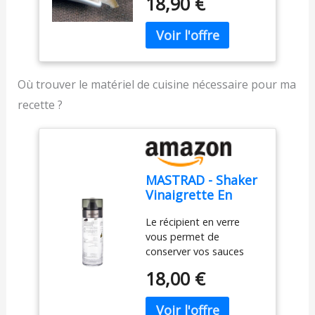
18,90 €
Où trouver le matériel de cuisine nécessaire pour ma
recette ?
MASTRAD - Shaker
Vinaigrette En
Verre Gradué 400
Le récipient en verre
ml Avec 4 Recettes
vous permet de
Et Couvercle -
conserver vos sauces
Bouteille À Sauce
sans vous soucier d'une
Salade - Sans
18,00 €
éventuelle migration de
Goutte
plastique, vous n'aurez
donc pas à les refaire