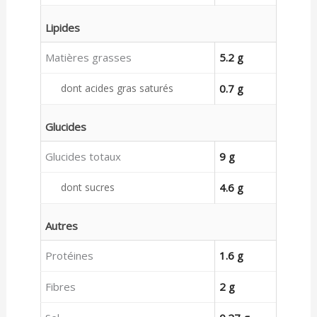
Lipides
Matières grasses
5.2 g
dont acides gras saturés
0.7 g
Glucides
Glucides totaux
9 g
dont sucres
4.6 g
Autres
Protéines
1.6 g
Fibres
2 g