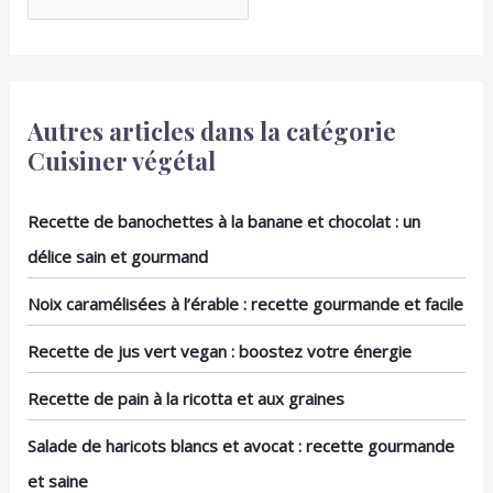
quotidien : fabriqué en
avec émail réactif est fait
grès de haute qualité, le
main et chaque pièce est
set de bols pour céréales
unique.
est très stable et
convient pour tout, du
petit-déjeuner à minuit
Autres articles dans la catégorie
Look moderne qui
Cuisiner végétal
s'adapte : les bols
modernes et élégants
s'adaptent à n'importe
Recette de banochettes à la banane et chocolat : un
quelle table, que ce soit
délice sain et gourmand
pour le petit-déjeuner en
famille ou lors d'un dîner
Noix caramélisées à l’érable : recette gourmande et facile
détendu avec des amis
Facile à nettoyer :
profitez-en simplement
Recette de jus vert vegan : boostez votre énergie
et mettez-le ensuite au
lave-vaisselle. Les bols «
Recette de pain à la ricotta et aux graines
Orgánico » pour le
bowling sont faciles à
Salade de haricots blancs et avocat : recette gourmande
nettoyer et rendent le
et saine
lavage très facile