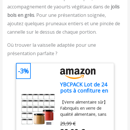
avec une prise en main
doseur
accompagnement de yaourts végétaux dans de
jolis
texturée, pour
bols en grès
. Pour une présentation soignée,
expérience plus facile et
plus confortable, idéal
ajoutez quelques pruneaux entiers et une pincée de
pour une utilisation
cannelle sur le dessus de chaque portion.
fréquente DURABLE : 2
lames Zelkrom qui
Où trouver la vaisselle adaptée pour une
garantissent des
performances durables
présentation parfaite ?
REPARABILITE 15 ANS
AU JUSTE PRIX :
-3%
engagement de
réparabilité 15 ans au
juste prix grâce à notre
YBCPACK Lot de 24
réseau de 6200
pots à confiture en
réparateurs dans le
verre 150 ml avec
monde, pour contribuer
【Verre alimentaire sûr】
couvercle à vis –
à la protection de
Fabriqués en verre de
Bocaux à confiture
l’environnement et à la
qualité alimentaire, sans
hermétiques et
réduction des déchets
BPA ni plomb, ces petits
réutilisables,
29,99 €
FACILE À NETTOYER :
bocaux garantissent une
compatibles lave-