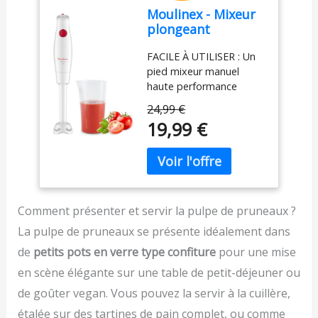
Moulinex - Mixeur
résultat exceptionnel,
plongeant
tout en utilisant une
Turbomix 350W -
seule main Mixage
FACILE À UTILISER : Un
Mixage rapide -
pratique et efficace : Le
pied mixeur manuel
Blanc
couteau QuattroBlade
haute performance
en inox à 4 lames assure
équipé d'une puissance
un mélange lisse et
24,99 €
de 350 W et d'une seule
homogène, avec moins
19,99 €
vitesse pour des
d’éclaboussures et un
résultats parfaits sans
mixage plus rapide
effort, tout cela en
Accessoire polyvalent
appuyant sur un bouton
inclus : Le mixeur est livré
PIED ANTI-
avec un gobelet pratique
ECLABOUSSURES : Le
pour mesurer et mixer
Comment présenter et servir la pulpe de pruneaux ?
pied antiéclaboussures
directement les
La pulpe de pruneaux se présente idéalement dans
évite les éclaboussures
ingrédients, simplifiant la
et les dégâts, pour une
de
petits pots en verre type confiture
pour une mise
préparation des repas
expérience plus propre
Contenu de la livraison :
en scène élégante sur une table de petit-déjeuner ou
et plus agréable DESIGN
Mixeur plongeant
de goûter vegan. Vous pouvez la servir à la cuillère,
CONFORTABLE : Une
ErgoMixx 600 W avec 2
poignée ergonomique
vitesses et gobelet
étalée sur des tartines de pain complet, ou comme