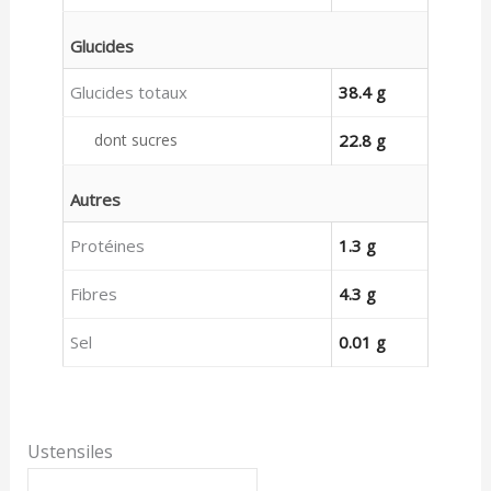
Glucides
Glucides totaux
38.4 g
dont sucres
22.8 g
Autres
Protéines
1.3 g
Fibres
4.3 g
Sel
0.01 g
Ustensiles