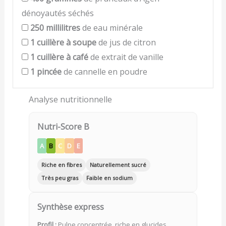
dénoyautés séchés
250
millilitres
de eau minérale
1
cuillère à soupe
de jus de citron
1
cuillère à café
de extrait de vanille
1
pincée
de cannelle en poudre
Analyse nutritionnelle
Nutri-Score B
A
B
C
D
E
Riche en fibres
Naturellement sucré
Très peu gras
Faible en sodium
Synthèse express
Profil :
Pulpe concentrée, riche en glucides