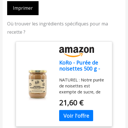
Imprimer
Où trouver les ingrédients spécifiques pour ma
recette ?
KoRo - Purée de
noisettes 500 g -
100% noisettes,
NATUREL : Notre purée
sans sucre, sel ou
de noisettes est
autres additifs,
exempte de sucre, de
parfaite comme
sel, de conservateurs, de
pâte à tartiner
21,60 €
colorants ou d'autres
additifs et a un goût
parfaitement naturel.
POLYVALENCE : La purée
de noisettes est idéale à