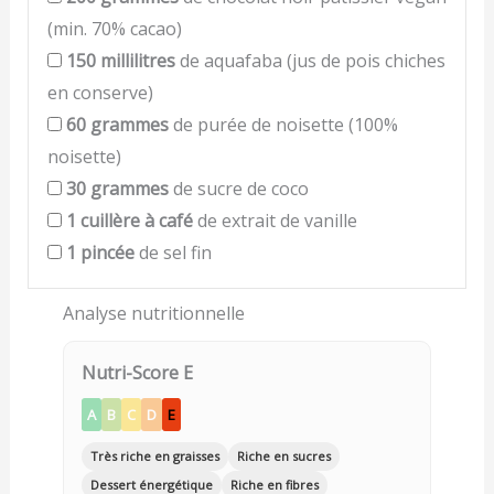
(min. 70% cacao)
150
millilitres
de aquafaba (jus de pois chiches
en conserve)
60
grammes
de purée de noisette (100%
noisette)
30
grammes
de sucre de coco
1
cuillère à café
de extrait de vanille
1
pincée
de sel fin
Analyse nutritionnelle
Nutri-Score E
A
B
C
D
E
Très riche en graisses
Riche en sucres
Dessert énergétique
Riche en fibres