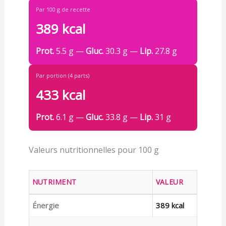
Par 100 g de recette
389 kcal
Prot.
5.5 g —
Gluc.
30.3 g —
Lip.
27.8 g
Par portion (4 parts)
433 kcal
Prot.
6.1 g —
Gluc.
33.8 g —
Lip.
31 g
Valeurs nutritionnelles pour 100 g
NUTRIMENT
VALEUR
Énergie
389 kcal