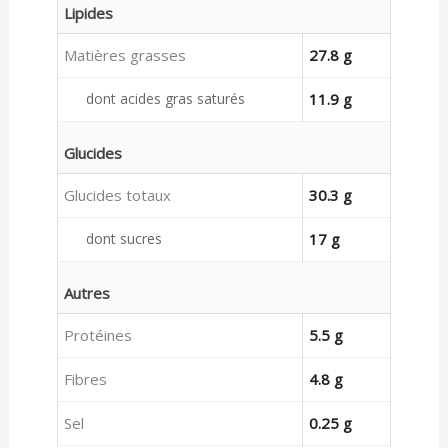
Lipides
Matières grasses
27.8 g
dont acides gras saturés
11.9 g
Glucides
Glucides totaux
30.3 g
dont sucres
17 g
Autres
Protéines
5.5 g
Fibres
4.8 g
Sel
0.25 g