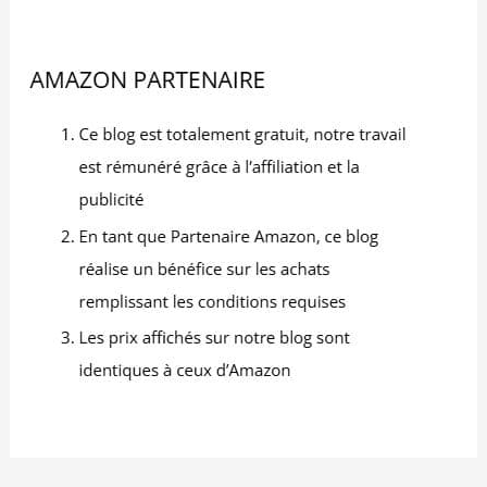
petites cuilleres a cafe
conviennent aux
amateurs de café,
familles, enfants,
baristas, serveurs et
professionnels
recherchant un set fiable
et raffiné. Leur
ergonomie assure une
prise en main
confortable même pour
les plus jeunes, tandis
que leur robustesse
répond aux besoins des
établissements
exigeants. L'utilisateur
recherche un service
élégant, cohérent et
durable DURABILITÉ,
MATÉRIAU ET HYGIÈNE :
Fabriquées en acier
inoxydable premium, ces