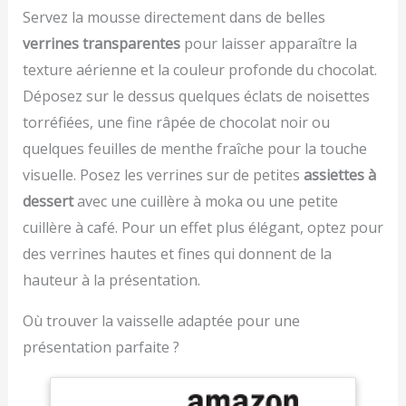
pulsepour répondre à
Servez la mousse directement dans de belles
COMPACT & PRATIQUE
tous vos besoins en
Bol 3,5L en acier
verrines transparentes
pour laisser apparaître la
matière de pâtisserie.
inoxydable, idéal pour
texture aérienne et la couleur profonde du chocolat.
S'ADAPTE ATOUS VOS
préparer facilement vos
BESOINS EN PÂTISSERIE
recettes du quotidien.
Déposez sur le dessus quelques éclats de noisettes
: 3 outils essentiels - un
Hygiénique, durable et
torréfiées, une fine râpée de chocolat noir ou
fouet pour les œufs, un
sans transfert d’odeur, il
quelques feuilles de menthe fraîche pour la touche
batteur pour les gâteaux
convient parfaitement
et un crochet pétrinpour
aux petites cuisines et à
visuelle. Posez les verrines sur de petites
assiettes à
les brioches et les pâtes
une utilisation familiale.
dessert
avec une cuillère à moka ou une petite
brisées. FACILE À
Son format compact
RANGER : Sa taille
cuillère à café. Pour un effet plus élégant, optez pour
reste facile à nettoyer et
compacte facilite le
à utiliser au quotidien. 10
des verrines hautes et fines qui donnent de la
rangement - idéal pour
VITESSES + FONCTION
hauteur à la présentation.
toute cuisine, du
PULSE – CONTRÔLE
comptoir au placard.
PRÉCIS Profitez de 10
Où trouver la vaisselle adaptée pour une
RÉPARABLE PENDANT
niveaux de vitesse et de
15 ANS À UN PRIX
la fonction Pulse. Ce
présentation parfaite ?
RAISONNABLE : Nous
robot cuisine s’adapte
vous recommandons de
parfaitement le mélange
faire réparer votre
à chaque recette. Des