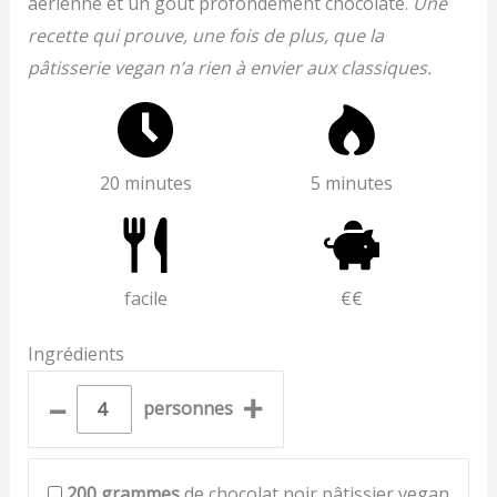
aérienne et un goût profondément chocolaté.
Une
recette qui prouve, une fois de plus, que la
pâtisserie vegan n’a rien à envier aux classiques.
20 minutes
5 minutes
facile
€€
Ingrédients
–
+
personnes
200
grammes
de chocolat noir pâtissier vegan