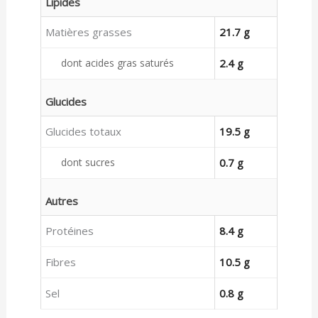
Lipides
Matières grasses
21.7 g
dont acides gras saturés
2.4 g
Glucides
Glucides totaux
19.5 g
dont sucres
0.7 g
Autres
Protéines
8.4 g
Fibres
10.5 g
Sel
0.8 g