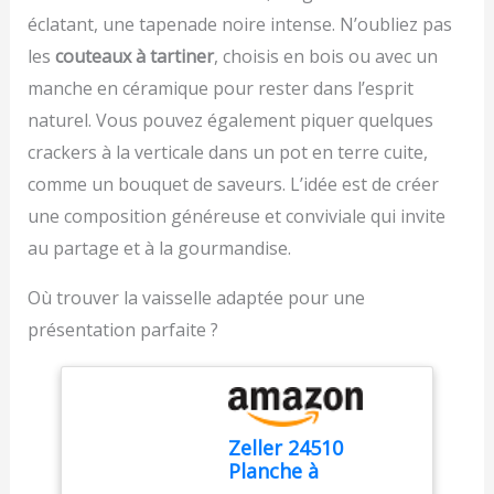
soulever des
cuisine et en pâtisserie –
éclatant, une tapenade noire intense. N’oubliez pas
préparations. Matériau
Ustensile de cuisine
adapté au contact
polyvalent: Utilisez-le non
les
couteaux à tartiner
, choisis en bois ou avec un
alimentaire, neutre au
seulement pour la
manche en céramique pour rester dans l’esprit
goût et résistant aux
pâtisserie (tartes,
naturel. Vous pouvez également piquer quelques
taches POIGNÉE
cupcakes, pâtes), mais
ERGONOMIQUE : La
aussi pour étaler la pâte
crackers à la verticale dans un pot en terre cuite,
poignée antidérapante
à pizza, couper le
comme un bouquet de saveurs. L’idée est de créer
tient confortablement en
fromage, répartir les
main et aide à garder un
une composition généreuse et conviviale qui invite
garnitures et bien plus
bon contrôle pendant la
encore. Un accessoire de
au partage et à la gourmandise.
décoration et le lissage
pâtisserie indispensable
des gâteaux
Facile à ranger et
Où trouver la vaisselle adaptée pour une
NETTOYAGE FACILE :
durable – Chaque
Compatible lave-vaisselle
présentation parfaite ?
spatule possède un trou
et facile à nettoyer.
de suspension: Avec leur
Utilisable comme spatule
trou de suspension
pâtisserie pour fondant,
intégré, ces spatules
glaçage, pâte ou
peuvent être accrochées
desserts lors de la
Zeller 24510
pour un rangement
préparation et de la
Planche à
compact. Durables,
décoration
légères et conçues pour