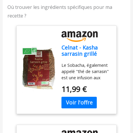
Où trouver les ingrédients spécifiques pour ma
recette ?
Celnat - Kasha
sarrasin grillé
Infusion Bio
Le Sobacha, également
sobacha - Regime
appelé "thé de sarrasin"
Minceur Santé
est une infusion aux
Diététique - Sachet
graines de sarrasin
de 500g
11,99 €
grillées. Infusion de
graines de sarrasin
grillées de haute qualité
issues de l'agriculture
biologique. ECOCERT
C'est une recette de la
tisane japonaise, une