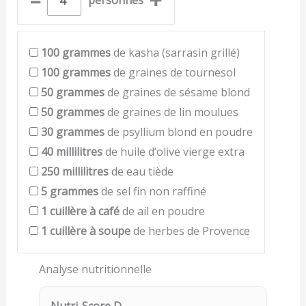
–
+
personnes
100
grammes
de kasha (sarrasin grillé)
100
grammes
de graines de tournesol
50
grammes
de graines de sésame blond
50
grammes
de graines de lin moulues
30
grammes
de psyllium blond en poudre
40
millilitres
de huile d’olive vierge extra
250
millilitres
de eau tiède
5
grammes
de sel fin non raffiné
1
cuillère à café
de ail en poudre
1
cuillère à soupe
de herbes de Provence
Analyse nutritionnelle
Nutri-Score D