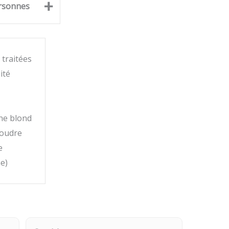
+
rsonnes
traitées
ité
ne blond
poudre
e
e)