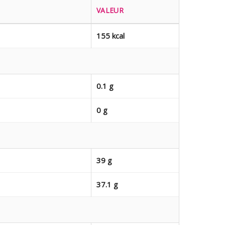
VALEUR
155 kcal
0.1 g
0 g
39 g
37.1 g