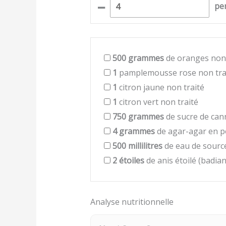
–
pe
500
grammes
de oranges non 
1
pamplemousse rose non tra
1
citron jaune non traité
1
citron vert non traité
750
grammes
de sucre de can
4
grammes
de agar-agar en 
500
millilitres
de eau de sourc
2
étoiles
de anis étoilé (badian
Analyse nutritionnelle