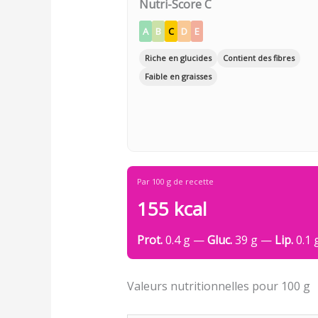
Nutri-Score C
A
B
C
D
E
Riche en glucides
Contient des fibres
Faible en graisses
Par 100 g de recette
155 kcal
Prot.
0.4 g —
Gluc.
39 g —
Lip.
0.1 
Valeurs nutritionnelles pour 100 g