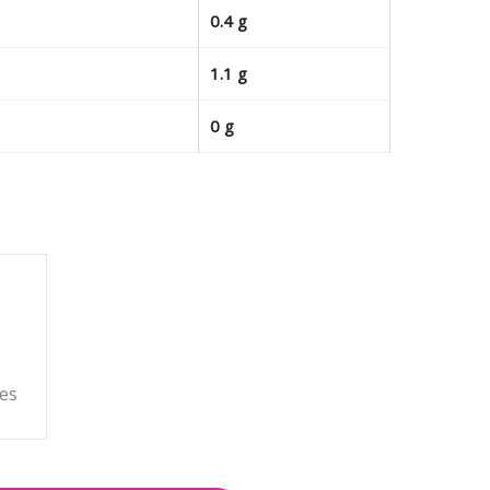
0.4 g
1.1 g
0 g
les