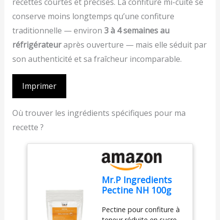
recettes courtes et précises. La confiture mi-cuite se
conserve moins longtemps qu’une confiture
traditionnelle — environ
3 à 4 semaines au
réfrigérateur
après ouverture — mais elle séduit par
son authenticité et sa fraîcheur incomparable.
Imprimer
Où trouver les ingrédients spécifiques pour ma
recette ?
Mr.P Ingredients
Pectine NH 100g
Refill Pack,
Pectine pour confiture à
Epaississant
teneur réduite en sucre,