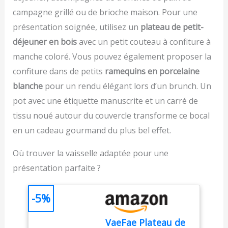
source de chaleur ;
conserve la même
s'adapte à différents
campagne grillé ou de brioche maison. Pour une
Fonction on/off
mission, la même
types de contenants,
intelligente, la sonde du
structure opérationnelle
présentation soignée, utilisez un
plateau de petit-
qu'ils soient petits ou
thermomètre s'ouvre ou
et les mêmes produits
déjeuner en bois
avec un petit couteau à confiture à
grands, permettant un
se ferme
que ThermoPro ; vous
remplissage précis et
automatiquement
manche coloré. Vous pouvez également proposer la
pourrez donc recevoir un
rapide, idéal pour les
lorsque vous dépliez ou
produit de marque
confiture dans de petits
ramequins en porcelaine
confitures, les sauces ou
repliez la sonde. Si le
ThermoPro ou TempPro.
même les liquides plus
blanche
pour un rendu élégant lors d’un brunch. Un
thermometre alimentaire
épais, répondant ainsi à
n'est pas utilisé pendant
pot avec une étiquette manuscrite et un carré de
toutes vos attentes
10 minutes, il s'éteint
tissu noué autour du couvercle transforme ce bocal
culinaires Facilité de
automatiquement pour
Nettoyage : L'intérieur
en un cadeau gourmand du plus bel effet.
économiser
poli de l'entonnoir
intelligemment l'énergie
permet un nettoyage
de la batterie SONDES
Où trouver la vaisselle adaptée pour une
aisé après utilisation,
ULTRA-FINE ET EXTRA-
présentation parfaite ?
évitant l'accumulation de
LONGUE : La sonde du
résidus et garantissant
thermomètre est
une hygiène optimale, ce
fabriquée en acier
-5%
qui est essentiel pour la
inoxydable 304 de haute
préparation de vos
qualité avec un diamètre
VaeFae Plateau de
aliments, vous
de 8 mm, ce qui fournit