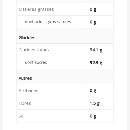
Matières grasses
0 g
dont acides gras saturés
0 g
Glucides
Glucides totaux
94.1 g
dont sucres
92.3 g
Autres
Protéines
0 g
Fibres
1.5 g
Sel
0 g