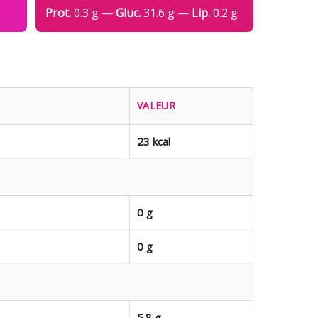
Prot.
0.3 g —
Gluc.
31.6 g —
Lip.
0.2 g
VALEUR
23 kcal
0 g
0 g
5.8 g