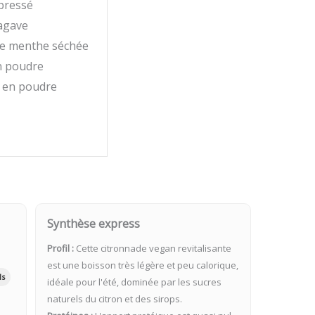
 pressé
’agave
 de menthe séchée
n poudre
 en poudre
Synthèse express
Profil :
Cette citronnade vegan revitalisante
est une boisson très légère et peu calorique,
ls
idéale pour l'été, dominée par les sucres
naturels du citron et des sirops.