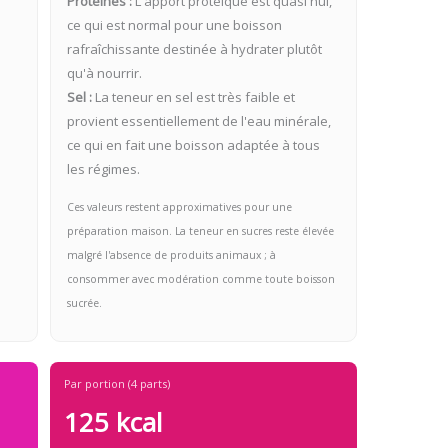
Protéines :
L'apport protéique est quasi nul,
ce qui est normal pour une boisson
rafraîchissante destinée à hydrater plutôt
qu'à nourrir.
Sel :
La teneur en sel est très faible et
provient essentiellement de l'eau minérale,
ce qui en fait une boisson adaptée à tous
les régimes.
Ces valeurs restent approximatives pour une
préparation maison. La teneur en sucres reste élevée
malgré l'absence de produits animaux ; à
consommer avec modération comme toute boisson
sucrée.
Par portion (4 parts)
125 kcal