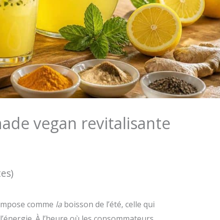
nade vegan revitalisante
tes)
impose comme
la
boisson de l’été, celle qui
 l’énergie. À l’heure où les consommateurs