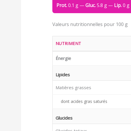
Prot.
0.1 g —
Gluc.
5.8 g —
Lip.
0 g
Valeurs nutritionnelles pour 100 g
NUTRIMENT
Énergie
Lipides
Matières grasses
dont acides gras saturés
Glucides
Glucides totaux