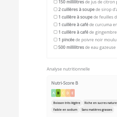
150
millilitres
de jus de citron
2
cuillères à soupe
de sirop d
1
cuillère à soupe
de feuilles
1
cuillère à café
de curcuma e
1
cuillère à café
de gingembre
1
pincée
de poivre noir moulu
500
millilitres
de eau gazeuse
Analyse nutritionnelle
Nutri-Score B
A
B
C
D
E
Boisson très légère
Riche en sucres nature
Faible en sodium
Sans matières grasses