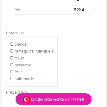
Sel
0.65 g
Ustensiles
blender
ramequins individuels
fouet
casserole
four
bain-marie
Préparation
Épingler cette recette sur Pinterest