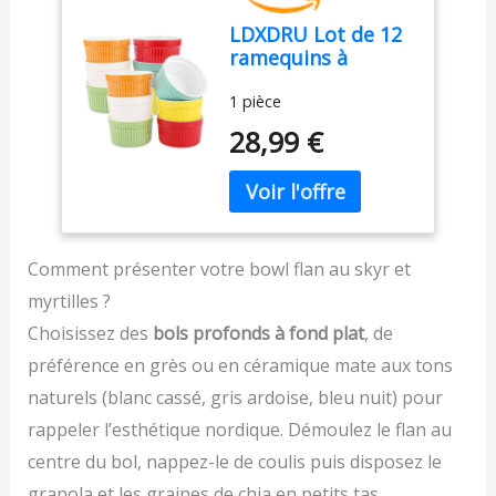
crèmes anglaises. Ils
soupes et plus avec
LDXDRU Lot de 12
résistent aux chocs
l'appli HomeID - Des
ramequins à
thermiques et
recettes personnalisées
soufflé en
conviennent au four, au
inspirantes à votre goût
1 pièce
céramique -
micro-ondes et au lave-
à suivre étape par étape
Passent au four -
vaisselle. Conception
CONTENU DE LA BOITE
28,99 €
200 ml - Pour
compacte avec une
: Blender, pichet en
crème brûlée -
contenance de 130 ml,
plastique lavable au lave-
Mini ramequins en
un diamètre de 9 cm et
vaisselle, gourde
porcelaine
une hauteur de 5 cm.
nomade
multicolore pour
Parfait pour un usage
desserts, muffins
domestique ou
Comment présenter votre bowl flan au skyr et
professionnel, alliant
myrtilles ?
fonctionnalité et style.
Choisissez des
bols profonds à fond plat
, de
préférence en grès ou en céramique mate aux tons
naturels (blanc cassé, gris ardoise, bleu nuit) pour
rappeler l’esthétique nordique. Démoulez le flan au
centre du bol, nappez-le de coulis puis disposez le
granola et les graines de chia en petits tas