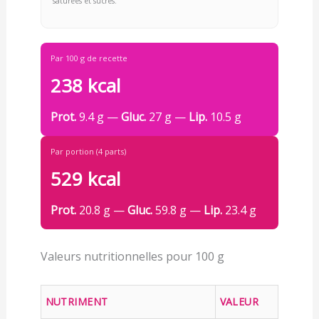
saturées et sucres.
Par 100 g de recette
238 kcal
Prot.
9.4 g —
Gluc.
27 g —
Lip.
10.5 g
Par portion (4 parts)
529 kcal
Prot.
20.8 g —
Gluc.
59.8 g —
Lip.
23.4 g
Valeurs nutritionnelles pour 100 g
NUTRIMENT
VALEUR