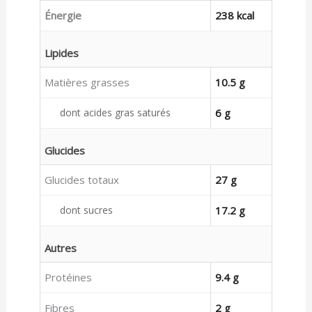
Énergie
238 kcal
Lipides
Matières grasses
10.5 g
dont acides gras saturés
6 g
Glucides
Glucides totaux
27 g
dont sucres
17.2 g
Autres
Protéines
9.4 g
Fibres
2 g