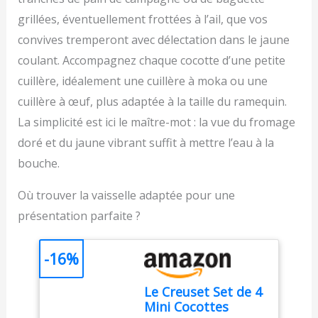
ragoûts. Grâce aux
MALACASA sont votre
poignées résistantes à la
grillées, éventuellement frottées à l’ail, que vos
excellent choix. PETITE
chaleur, elle se soulève
convives tremperont avec délectation dans le jaune
CASSEROLE AVEC
en toute sécurité et
COUVERCLE : Notre petit
coulant. Accompagnez chaque cocotte d’une petite
confort, offrant une
plat de cuisson est livré
expérience de cuisine
cuillère, idéalement une cuillère à moka ou une
avec des couvercles pour
pratique et sans souci
cuillère à œuf, plus adaptée à la taille du ramequin.
éviter les déversements
Facile à Nettoyer et à
et conserver la chaleur
Ranger : Grâce à sa
La simplicité est ici le maître-mot : la vue du fromage
pour un rangement
surface lisse, les aliments
doré et du jaune vibrant suffit à mettre l’eau à la
facile. Plus de soucis
se démoulent
bouche.
concernant la poussière
facilement, et la
sur les restes. Parfait
ramequins individuels va
pour transporter les
Où trouver la vaisselle adaptée pour une
au lave-vaisselle. De plus,
soupes de la cuisine à la
les cocottes s'empilent,
présentation parfaite ?
table, en les gardant
permettant
chaudes. Les plats
d'économiser un espace
couverts conservent
précieux en cuisine
-16%
également les restes au
Polyvalente : Avec la mini
réfrigérateur sans
cocotte, vous pouvez
Le Creuset Set de 4
compromettre le goût.
préparer sans effort des
Mini Cocottes
POIGNÉE ROBUSTE :
plats mijotés, des pâtés