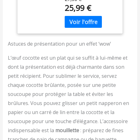
comprend 4 mini
Poignées 4 Pièces
une Personne : Une
25,99 €
cocottes, chacune avec
pour Soufflé,
ramequin four de 175 ml
une capacité généreuse
Crème Brûlée,
de taille idéale pour
allant jusqu'à 400 g et
Gâteau, Lasagnes,
maîtriser facilement les
mesurant 12,2 x 5,3 cm,
Série BAKE.BAKE
portions. Ainsi, vos
parfaites pour les
envies culinaires
portions individuelles.
personnelles sont
Astuces de présentation pour un effet ‘wow’
Ces mini casseroles sont
satisfaites, le gaspillage
polyvalentes et peuvent
est évité, et vous pouvez
L’œuf cocotte est un plat qui se suffit à lui-même et
être utilisées pour faire
pleinement profiter de
dont la présentation est déjà charmante dans son
des lasagnes, du
l'expérience unique d'un
pudding au caramel, des
repas en solo Céramique
petit récipient. Pour sublimer le service, servez
omelettes, des
Robuste : La mini
chaque cocotte brûlante, posée sur une petite
confitures, des tartes à
cocotte est en
soucoupe pour protéger la table et éviter les
la crème, des fruits, de la
céramique de haute
soupe à l'oignon
qualité, robuste et
brûlures. Vous pouvez glisser un petit napperon en
français, des soupes
durable, et peut être
papier ou un carré de lin entre la cocotte et la
copieuses, des puddings
placée directement au
ou tout autre produit de
soucoupe pour une touche d’élégance. L’accessoire
four ou au micro-ondes –
boulangerie. Que vous
un compagnon idéal
indispensable est la
mouillette
: préparez de fines
dîniez seul ou en famille,
pour préparer soupes et
tranches de pain de campagne ou de baguette
les casseroles