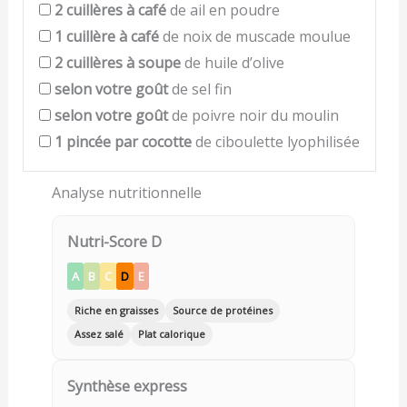
2
cuillères à café
de ail en poudre
1
cuillère à café
de noix de muscade moulue
2
cuillères à soupe
de huile d’olive
selon votre goût
de sel fin
selon votre goût
de poivre noir du moulin
1
pincée par cocotte
de ciboulette lyophilisée
Analyse nutritionnelle
Nutri-Score D
A
B
C
D
E
Riche en graisses
Source de protéines
Assez salé
Plat calorique
Synthèse express