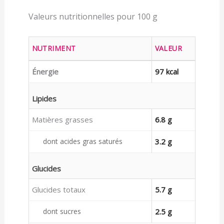
Valeurs nutritionnelles pour 100 g
NUTRIMENT
VALEUR
Énergie
97 kcal
Lipides
Matières grasses
6.8 g
dont acides gras saturés
3.2 g
Glucides
Glucides totaux
5.7 g
dont sucres
2.5 g