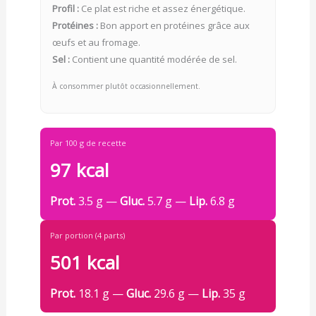
Profil :
Ce plat est riche et assez énergétique.
Protéines :
Bon apport en protéines grâce aux
œufs et au fromage.
Sel :
Contient une quantité modérée de sel.
À consommer plutôt occasionnellement.
Par 100 g de recette
97 kcal
Prot.
3.5 g —
Gluc.
5.7 g —
Lip.
6.8 g
Par portion (4 parts)
501 kcal
Prot.
18.1 g —
Gluc.
29.6 g —
Lip.
35 g