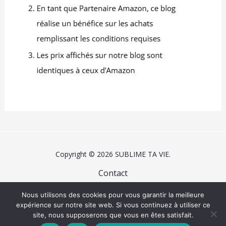
Copyright © 2026 SUBLIME TA VIE.
Contact
Mentions légales
Nous utilisons des cookies pour vous garantir la meilleure
Plan du site
expérience sur notre site web. Si vous continuez à utiliser ce
site, nous supposerons que vous en êtes satisfait.
Politique de confidentialité