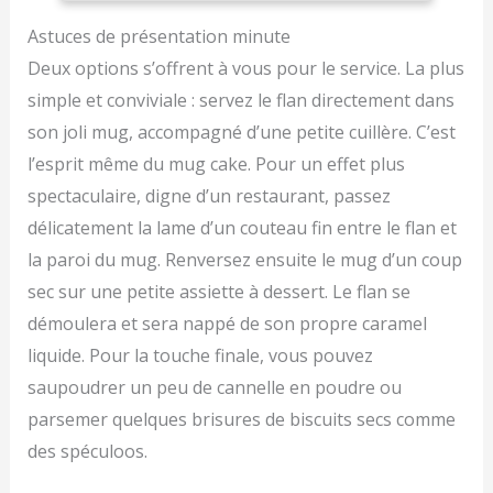
de possibilités et de
Noir
d’étudiant,
flexibilité lors de vos
appartement) à un
Astuces de présentation minute
cuissons. Vous pouvez
plateau tournant de 10
Deux options s’offrent à vous pour le service. La plus
aussi bien décongeler
pouces (25.5cm). Ce
que maintenir vos plats
simple et conviviale : servez le flan directement dans
micro-ondes accueille
au chaud ou faire bouillir
facilement des assiettes
son joli mug, accompagné d’une petite cuillère. C’est
de l'eau. 3 en 1 : Le
standard, des boîtes à
l’esprit même du mug cake. Pour un effet plus
Toshiba MW2-
lunch et des ingrédients
MG20P(BK) combine les
de petite/moyenne taille
spectaculaire, digne d’un restaurant, passez
fonctions grill,
— parfait pour les
délicatement la lame d’un couteau fin entre le flan et
décongélation et
personnes seules,
la paroi du mug. Renversez ensuite le mug d’un coup
réchauffage pour vous
couples ou petites
permettre des cuissons
familles en quotidien.
sec sur une petite assiette à dessert. Le flan se
aussi efficaces que
Chauffage Rapide &
démoulera et sera nappé de son propre caramel
délicates Capacité de 20l
Décongélation
: Sa grande cavité
liquide. Pour la touche finale, vous pouvez
Homogène : Doté de
permet d'accueillir la
700W, ce micro-ondes
saupoudrer un peu de cannelle en poudre ou
plupart des plates du
assure un chauffage
parsemer quelques brisures de biscuits secs comme
quotidien, tout en
rapide et économe en
restant très compact
énergie. Deux modes de
des spéculoos.
pour s'adapter à toutes
décongélation (par
les cuisines. Spécificités: