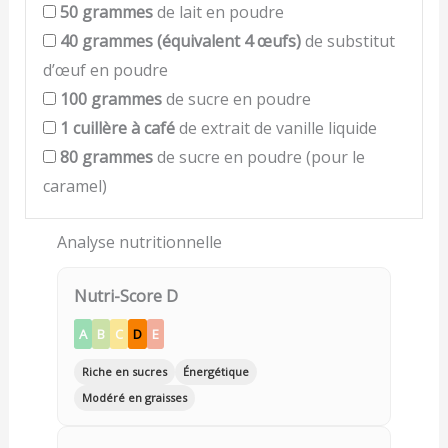
50
grammes
de lait en poudre
40
grammes (équivalent 4 œufs)
de substitut
d’œuf en poudre
100
grammes
de sucre en poudre
1
cuillère à café
de extrait de vanille liquide
80
grammes
de sucre en poudre (pour le
caramel)
Analyse nutritionnelle
Nutri-Score D
A
B
C
D
E
Riche en sucres
Énergétique
Modéré en graisses