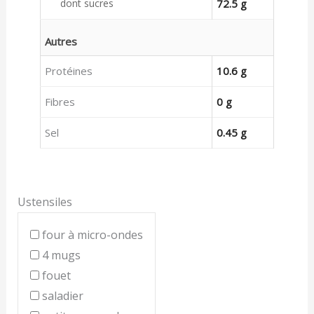
dont sucres
72.5 g
Autres
Protéines
10.6 g
Fibres
0 g
Sel
0.45 g
Ustensiles
four à micro-ondes
4 mugs
fouet
saladier