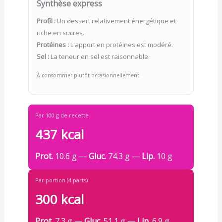
Synthèse express
Profil :
Un dessert relativement énergétique et
riche en sucres.
Protéines :
L'apport en protéines est modéré.
Sel :
La teneur en sel est raisonnable.
À consommer plutôt occasionnellement.
Par 100 g de recette
437 kcal
Prot.
10.6 g —
Gluc.
74.3 g —
Lip.
10 g
Par portion (4 parts)
300 kcal
Prot.
7.3 g —
Gluc.
51.1 g —
Lip.
6.9 g