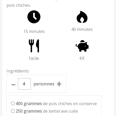
pois chiches.
40 minutes
15 minutes
facile
€€
Ingrédients
–
+
personnes
400
grammes
de pois chiches en conserve
250
grammes
de betterave cuite