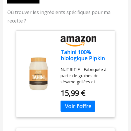
Où trouver les ingrédients spécifiques pour ma
recette ?
Tahini 100%
biologique Pipkin
908g - Graines de
NUTRITIF - Fabriquée à
sésame éthiopien
partir de graines de
grillées et
sésame grillées et
pressées -
pressées provenant
Entièrement
15,99 €
d'une source unique en
naturel, kascher,
Éthiopie, cette pâte
végétarien, et sans
nutritive est riche en
OGM
fibres et polyphénols
pour renforcer la santé
du cœur et aider la
digestion. Le tahini est