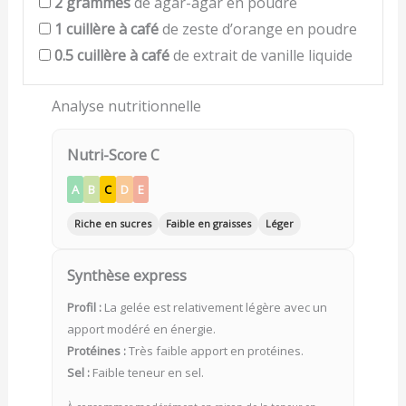
2
grammes
de agar-agar en poudre
1
cuillère à café
de zeste d’orange en poudre
0.5
cuillère à café
de extrait de vanille liquide
Analyse nutritionnelle
Nutri-Score C
A
B
C
D
E
Riche en sucres
Faible en graisses
Léger
Synthèse express
Profil :
La gelée est relativement légère avec un
apport modéré en énergie.
Protéines :
Très faible apport en protéines.
Sel :
Faible teneur en sel.