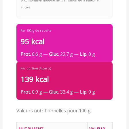
À consommer modérément en raison de la teneur en
sucres.
Par 100 g de recette
95 kcal
Prot.
0.6 g —
Gluc.
22.7 g —
Lip.
0 g
Par portion (4 parts)
139 kcal
Prot.
0.9 g —
Gluc.
33.4 g —
Lip.
0 g
Valeurs nutritionnelles pour 100 g
NUTRIMENT
VALEUR