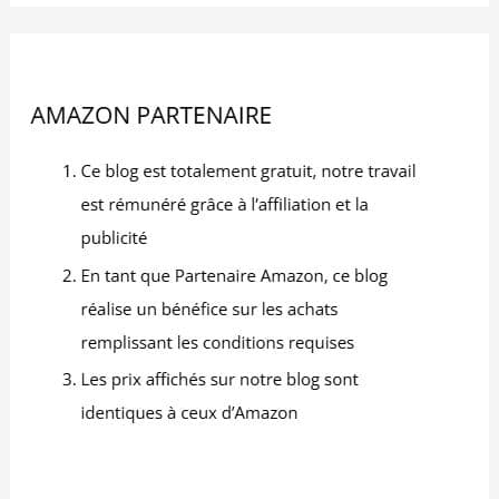
assiette dessert assiette
rectangulaire noire
ardoise restaurant
design professionnel
pour mariages, fêtes,
anniversaires, remises de
diplômes.