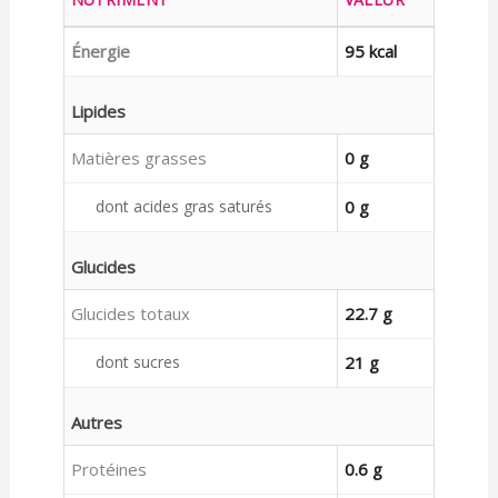
Énergie
95 kcal
Lipides
Matières grasses
0 g
dont acides gras saturés
0 g
Glucides
Glucides totaux
22.7 g
dont sucres
21 g
Autres
Protéines
0.6 g