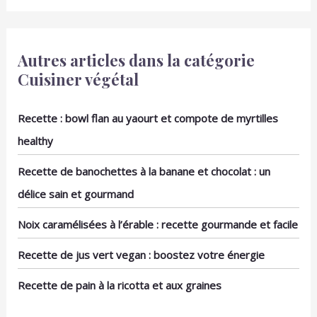
a fromage assiette noire
en ardoise naturelle de
haute qualité. Découvrez
l'élégance intemporelle
Autres articles dans la catégorie
avec le lot d' assiettes
Cuisiner végétal
de présentation planche
ardoise eGenuss,
parfaites pour sublimer
Recette : bowl flan au yaourt et compote de myrtilles
vos réceptions et dîners.
healthy
Planche charcuterie
ardoise, plateau à
Recette de banochettes à la banane et chocolat : un
fromage, plaque ardoise,
assiettes et plats de
délice sain et gourmand
service apero, sushi.
Conçues avec soin, ces
Noix caramélisées à l’érable : recette gourmande et facile
assiettes en ardoise
naturelle apportent une
Recette de jus vert vegan : boostez votre énergie
touche moderne et
sophistiquée à votre
Recette de pain à la ricotta et aux graines
service de table. Ardoise
planche formage