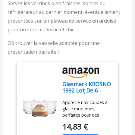
Servez les verrines bien fraîches, sorties du
réfrigérateur au dernier moment, éventuellement
présentées sur un
plateau de service en ardoise
pour un look moderne et chic.
Où trouver la vaisselle adaptée pour une
présentation parfaite ?
Glasmark KROSNO
1992 Lot De 6
Coupes À Glace En
Apprécie nos coupes à
Verre Transparent
glace modernes,
Coupes À Dessert
parfaites pour des
Lavables Au Lave-
desserts classiques ou
Vaisselle 170 ml
14,83 €
créatifs, du tiramisu aux
verrines fruitées. Ces