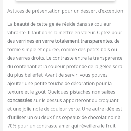
lors de vos événements
zu decken undsüben
vis, des caoutchoucs, etc
Polyvalence culinaire :
nachmittagstee zu
Facile à Utiliser: Elle
Astuces de présentation pour un dessert d’exception
ideals pour servir une
genieben. Les verres de
alertera l'utilisateur
variété de desserts,
dessert seulement
lorsque la plage de
La beauté de cette gelée réside dans sa couleur
verrines apéritives, ou
faciles à nettoyer. Ils
détection de poids est
vibrante. Il faut donc la mettre en valeur. Optez pour
petites portions lors de
conviennent
dépassée ou que la
réceptions ou fêtes
parfaitement à
des
verrines en verre totalement transparentes
, de
batterie est faible. Auto-
Robustesse et fiabilité :
différentes occasions
arrêt après 3 minutes
forme simple et épurée, comme des petits bols ou
Fabriquées à partir de
telles que les fêtes, les
d'inactivé pour prolonger
des verres droits. Le contraste entre la transparence
plastique de qualité, ces
mariages ou les
la durée de vie de la pile.
verrines sont solides et
célébrations et vous
Alimentée grâce à 2 piles
du contenant et la couleur profonde de la gelée sera
peuvent être réutilisées à
garantissent une
AAA (Incluses)
du plus bel effet. Avant de servir, vous pouvez
plusieurs reprises
expérience gustative de
Réduction des déchets :
ajouter une petite touche de décoration pour la
haute qualité.
En optant pour des
texture et le goût. Quelques
pistaches non salées
verrines réutilisables,
concassées
sur le dessus apporteront du croquant
vous contribuez à réduire
la quantité de déchets
et une jolie note de couleur verte. Une autre idée est
plastiques générés lors
d’utiliser un ou deux fins copeaux de chocolat noir à
de vos événements
70% pour un contraste amer qui réveillera le fruit.