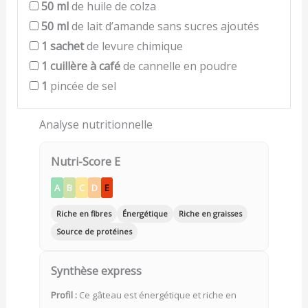
50
ml
de huile de colza
50
ml
de lait d’amande sans sucres ajoutés
1
sachet
de levure chimique
1
cuillère à café
de cannelle en poudre
1
pincée de sel
Analyse nutritionnelle
Nutri-Score E
A
B
C
D
E
Riche en fibres
Énergétique
Riche en graisses
Source de protéines
Synthèse express
Profil :
Ce gâteau est énergétique et riche en