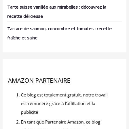
vous répondrons dans
Tarte suisse vanillée aux mirabelles : découvrez la
les 24 heures.
recette délicieuse
Tartare de saumon, concombre et tomates : recette
fraîche et saine