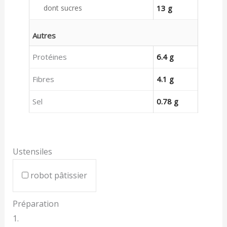
dont sucres
13 g
Autres
Protéines
6.4 g
Fibres
4.1 g
Sel
0.78 g
Ustensiles
robot pâtissier
Préparation
1.