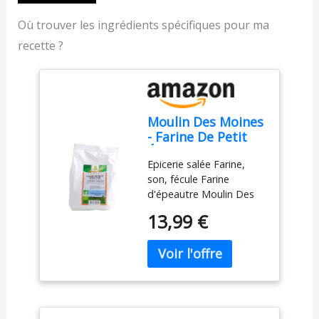
Où trouver les ingrédients spécifiques pour ma
recette ?
Moulin Des Moines
- Farine De Petit
Épeautre
Epicerie salée Farine,
Complète T150 -
son, fécule Farine
500G - Vendu par
d'épeautre Moulin Des
unité
Moines Farine De Petit
13,99 €
Épeautre Complète T150
- 500G