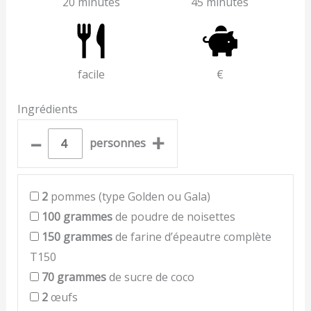
20 minutes
45 minutes
facile
€
Ingrédients
–
+
personnes
2
pommes (type Golden ou Gala)
100
grammes
de poudre de noisettes
150
grammes
de farine d’épeautre complète
T150
70
grammes
de sucre de coco
2
œufs