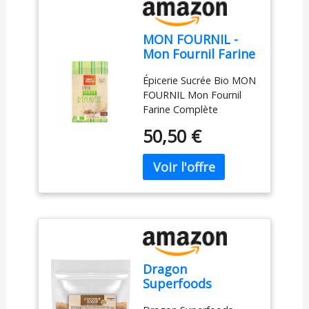
MON FOURNIL -
Mon Fournil Farine
Complète
Épicerie Sucrée Bio MON
D'Épeautre T150
FOURNIL Mon Fournil
Bio 1Kg - Lot De 3 -
Farine Complète
Vendu Par Lot
D'Épeautre T150 Bio
50,50 €
1Kg
Dragon
Superfoods
Coconut Sugar -