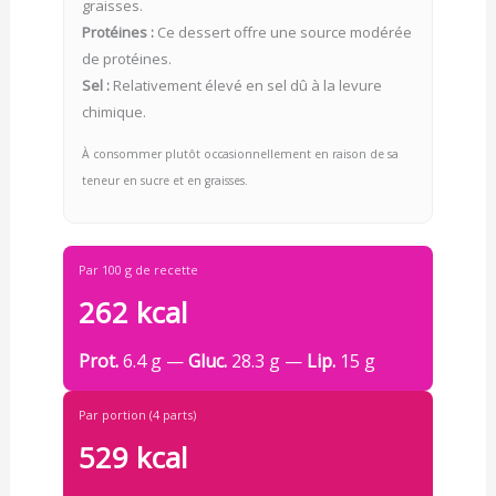
graisses.
Protéines :
Ce dessert offre une source modérée
de protéines.
Sel :
Relativement élevé en sel dû à la levure
chimique.
À consommer plutôt occasionnellement en raison de sa
teneur en sucre et en graisses.
Par 100 g de recette
262 kcal
Prot.
6.4 g —
Gluc.
28.3 g —
Lip.
15 g
Par portion (4 parts)
529 kcal