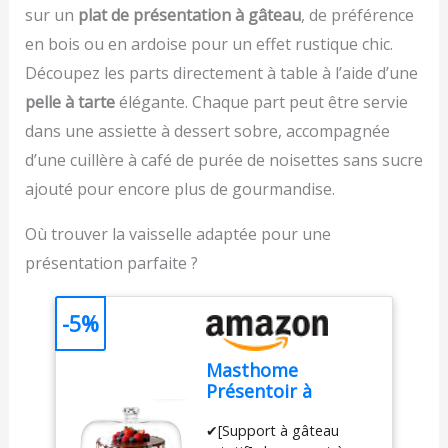
matière de pâtisserie.
RAISONNABLE : Nous
sur un
plat de présentation à gâteau
, de préférence
S'ADAPTE ATOUS VOS
vous recommandons de
en bois ou en ardoise pour un effet rustique chic.
BESOINS EN PÂTISSERIE
faire réparer votre
Découpez les parts directement à table à l’aide d’une
: 3 outils essentiels - un
produit dans notre
fouet pour les œufs, un
réseau de 6 200 centres
pelle à tarte
élégante. Chaque part peut être servie
batteur pour les gâteaux
de réparation dans le
dans une assiette à dessert sobre, accompagnée
et un crochet pétrinpour
monde entier pour qu'il
les brioches et les pâtes
d’une cuillère à café de purée de noisettes sans sucre
dure plus longtemps.
brisées. FACILE À
ajouté pour encore plus de gourmandise.
RANGER : Sa taille
compacte facilite le
Où trouver la vaisselle adaptée pour une
rangement - idéal pour
présentation parfaite ?
toute cuisine, du
comptoir au placard.
RÉPARABLE PENDANT
-5%
15 ANS À UN PRIX
RAISONNABLE : Nous
vous recommandons de
Masthome
faire réparer votre
Présentoir à
produit dans notre
Gâteau Sur Pied
✔[Support à gâteau
réseau de 6 200 centres
avec Couvercle,