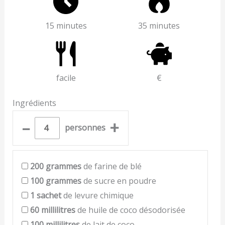
15 minutes
35 minutes
facile
€
Ingrédients
–
+
personnes
200
grammes
de farine de blé
100
grammes
de sucre en poudre
1
sachet
de levure chimique
60
millilitres
de huile de coco désodorisée
100
millilitres
de lait de coco