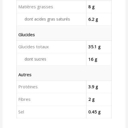
Matières grasses
8 g
dont acides gras saturés
6.2 g
Glucides
Glucides totaux
35.1 g
dont sucres
16 g
Autres
Protéines
3.9 g
Fibres
2 g
Sel
0.45 g