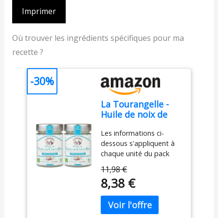
Imprimer
Où trouver les ingrédients spécifiques pour ma
recette ?
-30%
La Tourangelle -
Huile de noix de
coco désodorisée -
Les informations ci-
100% Biologique -
dessous s'appliquent à
Huile de coco
chaque unité du pack
raffinée - Cuisine et
Huile de noix de coco
cosmétique -
11,98 €
désodorisée, 100%
314ml (Lot de 2)
8,38 €
biologique récoltée aux
Philippines. Notre huile
de noix de coco
désodorisée est issue de