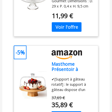
Gourmet Dimensions : D.
Transparent
29 x P. 0,4 x H. 9,5 cm
Matière : Verre Coloris :
11,99 €
Transparent
-5%
Masthome
Présentoir à
Gâteau Sur Pied
✔[Support à gâteau
avec Couvercle,
rotatif] : le support à
6in1 Cloche à
gâteau dispose d'un
Gâteaux
plateau rotatif intégré
Multifonctionelle,
37,69 €
qui vous permet
Support Gâteau en
35,89 €
d'ajuster facilement la
Bois Rotatif pour
position du gâteau. Vous
Pâtisserie/Desserts