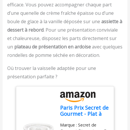
efficace. Vous pouvez accompagner chaque part
pétrisseurs en acier
inoxydable pour des
d’une quenelle de crème fraîche épaisse ou d’une
performances fiables et
boule de glace à la vanille déposée sur une
assiette à
durables. Design
ergonomique et facile
dessert à rebord
. Pour une présentation conviviale
d'utilisation : Poignée
et chaleureuse, disposez les parts directement sur
ergonomique et bouton
un
plateau de présentation en ardoise
avec quelques
d'éjection pratique pour
une utilisation
rondelles de pomme séchée en décoration.
confortable et un
changement rapide des
Où trouver la vaisselle adaptée pour une
accessoires. Compact et
présentation parfaite ?
pratique pour un usage
quotidien : Léger, doté
d'un câble de 1 mètre et
d'un design compact, ce
mixeur est facile à ranger
Paris Prix Secret de
et parfait pour toutes
Gourmet - Plat à
vos tâches de cuisine.
Gâteau sur Pied
Marque : Secret de
Renaissance 29cm