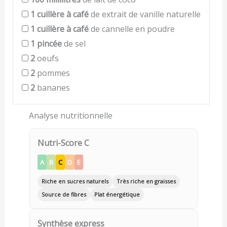
1
cuillère à café
de extrait de vanille naturelle
1
cuillère à café
de cannelle en poudre
1
pincée
de sel
2
oeufs
2
pommes
2
bananes
Analyse nutritionnelle
Nutri-Score C
A
B
C
D
E
Riche en sucres naturels
Très riche en graisses
Source de fibres
Plat énergétique
Synthèse express