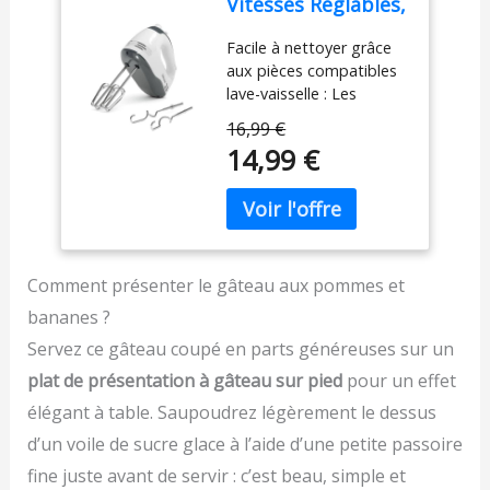
Vitesses Réglables,
(+220°C maximum). Il ne
200W, Design
convient pas à une
Facile à nettoyer grâce
Ergonomique,
utilisation au micro-
aux pièces compatibles
Fouets et Crochets
ondes. Veillez à ne pas
lave-vaisselle : Les
Inox, Pièces
utiliser d'objets
accessoires en acier
Compatibles Lave-
métalliques dans le
16,99 €
inoxydable, comme les
Vaisselle, Sans
moule. ENTRETIEN :
14,99 €
crochets et fouets, sont
BPA, Compact et
Lavage à la main
détachables et lavables
Pratique, Avec
uniquement avec une
au lave-vaisselle pour un
Bouton Éjecteur,
éponge non-abrasive. Ne
entretien facile. Puissant
MX-4203
passe pas au lave-
moteur de 200W pour
vaisselle.
une grande polyvalence :
Comment présenter le gâteau aux pommes et
Avec 200W et cinq
bananes ?
vitesses réglables, ce
mixeur gère facilement
Servez ce gâteau coupé en parts généreuses sur un
les crèmes légères
plat de présentation à gâteau sur pied
pour un effet
comme les pâtes
élégant à table. Saupoudrez légèrement le dessus
épaisses. Accessoires en
acier inoxydable
d’un voile de sucre glace à l’aide d’une petite passoire
durables : Livré avec des
fine juste avant de servir : c’est beau, simple et
fouets et crochets