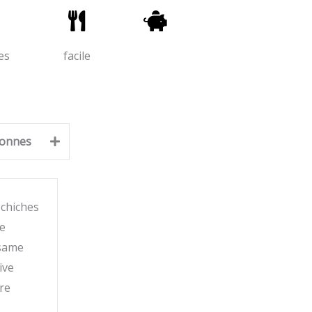
es
facile
onnes
 chiches
e
ésame
ive
re