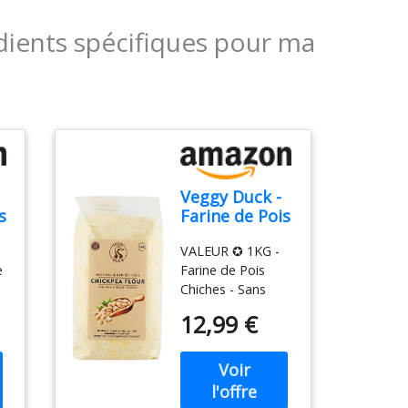
dients spécifiques pour ma
Veggy Duck -
s
Farine de Pois
Chiches (1Kg)
VALEUR ✪ 1KG -
- Sans Gluten
e
Farine de Pois
| Sans OGM
Chiches - Sans
Gluten | Naturel |
12,99 €
Sans OGM |
5
Végétalien
PROPRIÉTÉS ✪
a
Riche en Fibres et
Protéines.