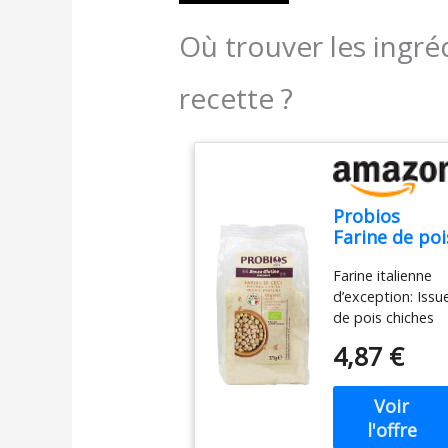
Où trouver les ingré
recette ?
Probios
Farine de poi
chiche
Farine italienne
biologique -
d’exception: Issu
Sans gluten -
de pois chiches
Riche en
cultivés en Italie,
protéines et
4,87 €
cette Farine
en fibres - 37
Italienne est
g
finement moulue
pour préserver s
texture naturelle