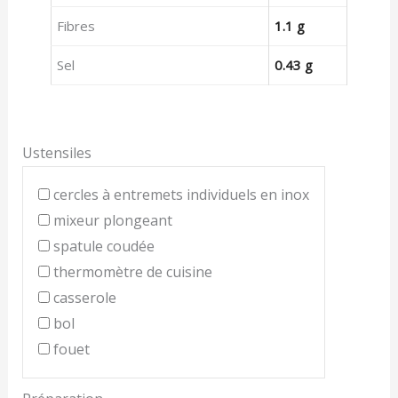
Fibres
1.1 g
Sel
0.43 g
Ustensiles
cercles à entremets individuels en inox
mixeur plongeant
spatule coudée
thermomètre de cuisine
casserole
bol
fouet