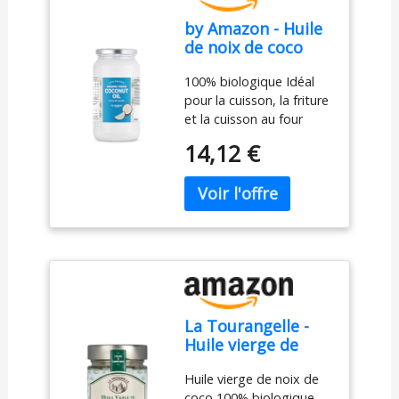
by Amazon - Huile
de noix de coco
vierge biologique,
100% biologique Idéal
950 ml
pour la cuisson, la friture
et la cuisson au four
Convient aux régimes
14,12 €
végétarien et végétalien
La Tourangelle -
Huile vierge de
noix de coco -
Huile vierge de noix de
100% Biologique -
coco 100% biologique,