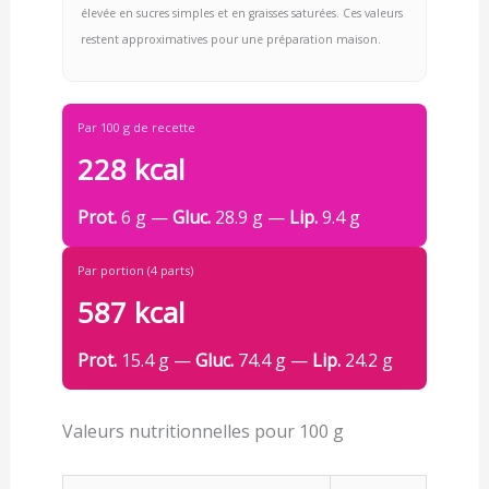
élevée en sucres simples et en graisses saturées. Ces valeurs
restent approximatives pour une préparation maison.
Par 100 g de recette
228 kcal
Prot.
6 g —
Gluc.
28.9 g —
Lip.
9.4 g
Par portion (4 parts)
587 kcal
Prot.
15.4 g —
Gluc.
74.4 g —
Lip.
24.2 g
Valeurs nutritionnelles pour 100 g