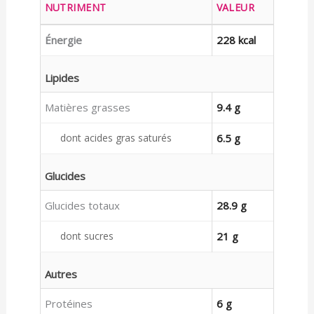
NUTRIMENT
VALEUR
Énergie
228 kcal
Lipides
Matières grasses
9.4 g
dont acides gras saturés
6.5 g
Glucides
Glucides totaux
28.9 g
dont sucres
21 g
Autres
Protéines
6 g