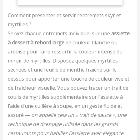
Pliable pour
Sonde de 13cm de Long
pâtisserie pour fondant,
intégré, ces spatules
Créations Gourmandes
de ± 1 °C (± 2 °F) et une
Cuisson, Viande,
et Large Plage de
glaçage, pâte ou
peuvent être accrochées
plage de mesure de -50
BBQ, Patisserie,
Mesure de Température
desserts lors de la
Comment présenter et servir l’entremets skyr et
pour un rangement
°C ~ 300 °C (-58 °F ~ 572
Lait, Vin (Noir)
: Le termometre cuison
préparation et de la
compact. Durables,
myrtilles ?
°F). Notre thermometre
utilise une sonde
décoration
légères et conçues pour
cuisson est idéal pour les
Servez chaque entremets individuel sur une
assiette
alimentaire en acier
les boulangers amateurs
barbecues, le lait, la
inoxydable de 13 cm,
comme pour les
à dessert à rebord large
de couleur blanche ou
cuisson et la préparation
suffisamment longue
professionnels
ardoise pour faire ressortir la couleur intense du
de confitures. Le guide
pour éviter de vous
du thermomètre de
brûler les mains pendant
miroir de myrtilles. Disposez quelques myrtilles
cuisson figurant sur
la mesure ; plage de
séchées et une feuille de menthe fraîche sur le
l'emballage vous permet
température : -50 ℃ ~
dessus pour apporter une touche de couleur vive et
d'obtenir la cuisson
300 ℃ Économie
souhaitée AFFICHAGE
d'énergie : Fonction
de fraîcheur visuelle. Vous pouvez tracer un trait de
CHANGEABLE : L'écran
d'arrêt automatique
coulis de myrtilles supplémentaire sur l’assiette à
LCD rétroéclairé, large et
intégrée, le thermometre
facile à lire, vous permet
l’aide d’une cuillère à soupe, en un geste fluide et
patisserie s'éteindra
de lire clairement les
automatiquement après
assuré —
on appelle cela un « trait de sauce », une
températures dans
10 minutes d'inactivité ;
technique de dressage utilisée dans les grands
l'obscurité ou lorsque la
et il peut basculer entre
fumée envahit l'air !
Celsius et Fahrenheit lors
restaurants pour habiller l’assiette avec élégance
.
L'affichage commutable
de la mesure de la