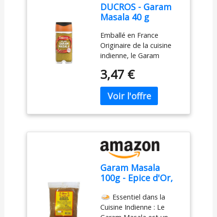
DUCROS - Garam
Masala 40 g
Emballé en France
Originaire de la cuisine
indienne, le Garam
Masala est un mélange
3,47 €
unique d'épices telles
que graines de
coriandre, cumin et
cardamome; il est idéal
pour les curry indiens
authentiques
Conditionné en france
Garam Masala
100g - Epice d'Or,
100% Naturel, Sans
Essentiel dans la
Additifs, Sans
Cuisine Indienne : Le
Arôme Artificiel,