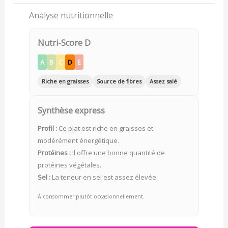
Analyse nutritionnelle
Nutri-Score D
A
B
C
D
E
Riche en graisses
Source de fibres
Assez salé
Synthèse express
Profil :
Ce plat est riche en graisses et
modérément énergétique.
Protéines :
Il offre une bonne quantité de
protéines végétales.
Sel :
La teneur en sel est assez élevée.
À consommer plutôt occasionnellement.