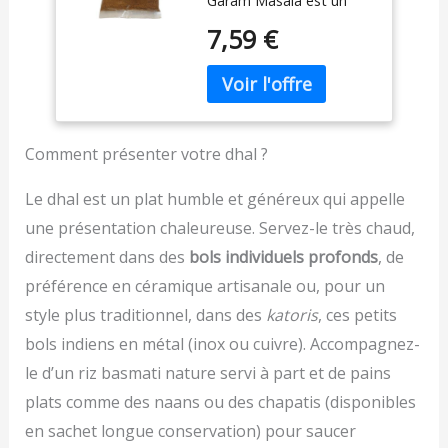
Garam Masala est un
Sans Conservateur
élément clé de la cuisine
7,59 €
indienne, utilisé dans une
variété de plats, des
curry aux ragoûts, en
passant par les légumes
et les viandes.
QUALITÉ : Nous
Comment présenter votre dhal ?
préparons notre garam
masala en utilisant les
Le dhal est un plat humble et généreux qui appelle
meilleurs ingrédients,
une présentation chaleureuse. Servez-le très chaud,
soigneusement
sélectionnés et
directement dans des
bols individuels profonds
, de
mélangés pour garantir
préférence en céramique artisanale ou, pour un
une qualité
style plus traditionnel, dans des
katoris
, ces petits
exceptionnelle à chaque
cuillère.
100 %
bols indiens en métal (inox ou cuivre). Accompagnez-
NATUREL : Notre garam
le d’un riz basmati nature servi à part et de pains
masala est 100 %
naturel, sans additifs ni
plats comme des naans ou des chapatis (disponibles
conservateurs, pour une
en sachet longue conservation) pour saucer
expérience culinaire saine