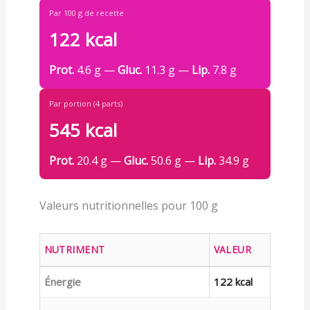
Par 100 g de recette
122 kcal
Prot.
4.6 g —
Gluc.
11.3 g —
Lip.
7.8 g
Par portion (4 parts)
545 kcal
Prot.
20.4 g —
Gluc.
50.6 g —
Lip.
34.9 g
Valeurs nutritionnelles pour 100 g
NUTRIMENT
VALEUR
Énergie
122 kcal