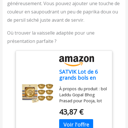
généreusement. Vous pouvez ajouter une touche de
et authentique.
ÉPICE D'OR : Réveillez
couleur en saupoudrant un peu de paprika doux ou
vos papilles avec Épice
de persil séché juste avant de servir.
d'Or, une expérience
gastronomique unique
Où trouver la vaisselle adaptée pour une
qui métamorphosera vos
plats. Notre gamme,
présentation parfaite ?
minutieusement choisie
parmi les meilleures
récoltes, garantit une
qualité exceptionnelle à
chaque grain. Notre
SATVIK Lot de 6
mélange exclusif vous
grands bols en
emportera dans un
laiton pour Pooja |
tourbillon de saveurs
À propos du produit : bol
Bols en laiton pur
envoûtantes et
Laddu Gopal Bhog
pour Prasad,
exotiques, apportant
Prasad pour Pooja, lot
méditation, yoga,
une touche magique à
de 6 bols Puja Bhog
Diwali |
43,87 €
chacune de vos
Puja. Options de lot
Fournitures d'autel
préparations culinaires.
disponibles : choisissez
indien Bhog Katori
Inspirez votre Cuisine
parmi 4, 6, 8 ou 12