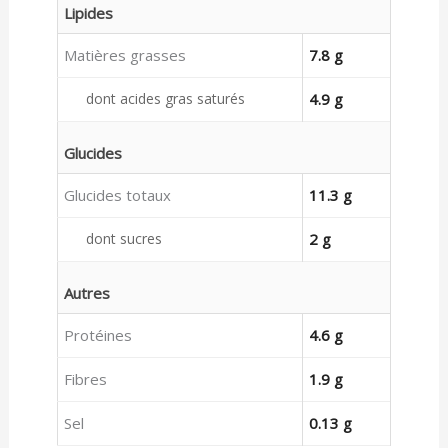
Lipides
Matières grasses
7.8 g
dont acides gras saturés
4.9 g
Glucides
Glucides totaux
11.3 g
dont sucres
2 g
Autres
Protéines
4.6 g
Fibres
1.9 g
Sel
0.13 g