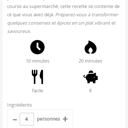
course au supermarché, cette recette se contente de
ce que vous avez déjà.
Préparez-vous à transformer
quelques conserves et épices en un plat vibrant et
savoureux.
10 minutes
20 minutes
facile
€
Ingrédients
–
+
personnes