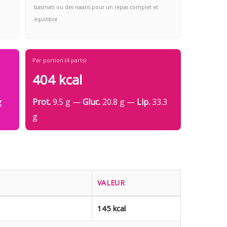
basmati ou des naans pour un repas complet et
équilibré.
Par portion (4 parts)
404 kcal
g
Prot.
9.5 g —
Gluc.
20.8 g —
Lip.
33.3
g
VALEUR
145 kcal