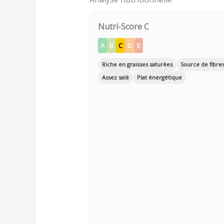
Nutri-Score C
A
B
C
D
E
Riche en graisses saturées
Source de fibre
Assez salé
Plat énergétique