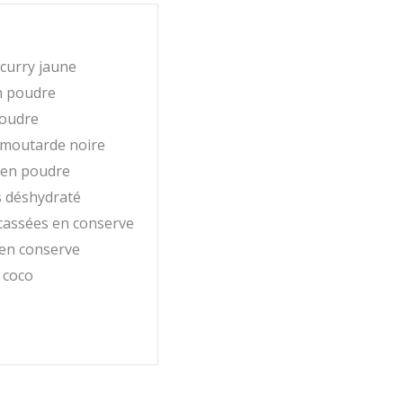
curry jaune
n poudre
poudre
 moutarde noire
 en poudre
s déshydraté
cassées en conserve
 en conserve
 coco