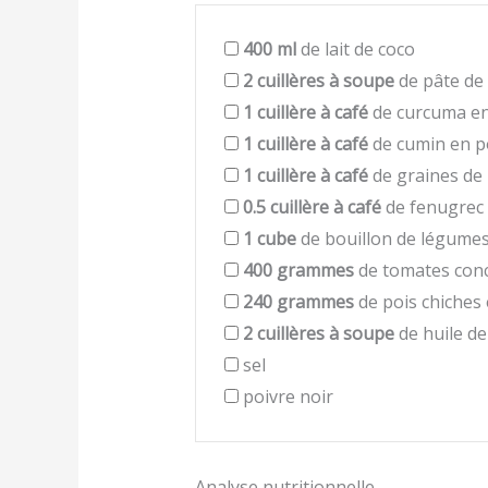
400
ml
de lait de coco
2
cuillères à soupe
de pâte de 
1
cuillère à café
de curcuma e
1
cuillère à café
de cumin en 
1
cuillère à café
de graines de
0.5
cuillère à café
de fenugrec
1
cube
de bouillon de légume
400
grammes
de tomates con
240
grammes
de pois chiches
2
cuillères à soupe
de huile de
sel
poivre noir
Analyse nutritionnelle