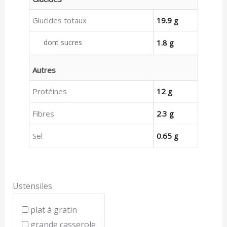
Glucides totaux
19.9 g
dont sucres
1.8 g
Autres
Protéines
12 g
Fibres
2.3 g
Sel
0.65 g
Ustensiles
plat à gratin
grande casserole