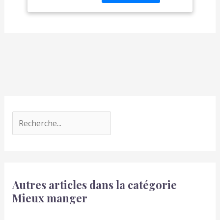
Longueur avec poignées
: 17 cm - Diamètre : 16
cm - Hauteur : 3,7 cm -
Poids : 360 g. À
l'exception du dessous,
les Cazuelas sont
entièrement émaillées
brillantes Mambocat :
votre spécialiste en
articles ménagers et
rangement, en verres et
en porcelaine, vous
propose également un
large choix d'ustensiles
de cuisine décoratifs et
utiles, à l'unité ou en lot
Autres articles dans la catégorie
Mieux manger