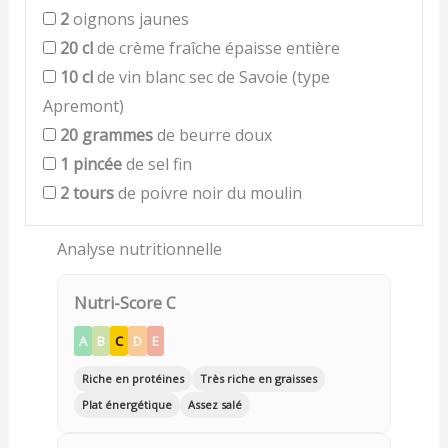
2
oignons jaunes
20
cl
de crème fraîche épaisse entière
10
cl
de vin blanc sec de Savoie (type
Apremont)
20
grammes
de beurre doux
1
pincée
de sel fin
2
tours
de poivre noir du moulin
Analyse nutritionnelle
Nutri-Score C
A
B
C
D
E
Riche en protéines
Très riche en graisses
Plat énergétique
Assez salé