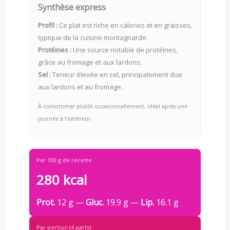
Synthèse express
Profil :
Ce plat est riche en calories et en graisses,
typique de la cuisine montagnarde.
Protéines :
Une source notable de protéines,
grâce au fromage et aux lardons.
Sel :
Teneur élevée en sel, principalement due
aux lardons et au fromage.
À consommer plutôt occasionnellement, idéal après une
journée à l'extérieur.
Par 100 g de recette
280 kcal
Prot.
12 g —
Gluc.
19.9 g —
Lip.
16.1 g
Par portion (4 parts)