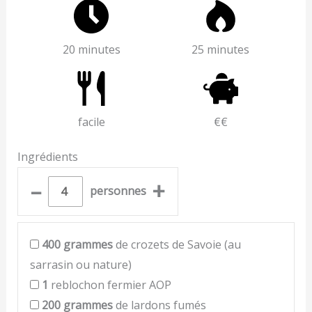
20 minutes
25 minutes
facile
€€
Ingrédients
–
+
personnes
400
grammes
de crozets de Savoie (au
sarrasin ou nature)
1
reblochon fermier AOP
200
grammes
de lardons fumés