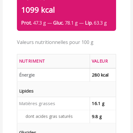
1099 kcal
Prot.
47.3 g —
Gluc.
78.1 g —
Lip.
63.3 g
Valeurs nutritionnelles pour 100 g
NUTRIMENT
VALEUR
Énergie
280 kcal
Lipides
Matières grasses
16.1 g
dont acides gras saturés
9.8 g
Glucides