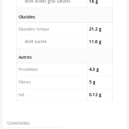
dont acides gras saturés
16 g
Glucides
Glucides totaux
21.2 g
dont sucres
11.6 g
Autres
Protéines
4.3 g
Fibres
5 g
Sel
0.12 g
Ustensiles