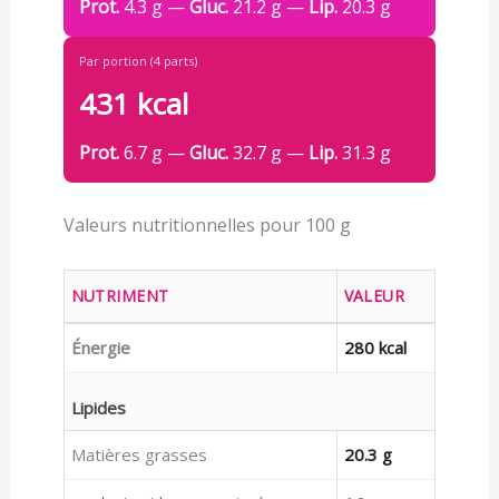
Prot.
4.3 g —
Gluc.
21.2 g —
Lip.
20.3 g
Par portion (4 parts)
431 kcal
Prot.
6.7 g —
Gluc.
32.7 g —
Lip.
31.3 g
Valeurs nutritionnelles pour 100 g
NUTRIMENT
VALEUR
Énergie
280 kcal
Lipides
Matières grasses
20.3 g