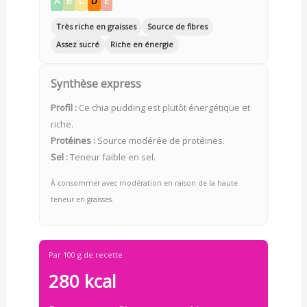
A
B
C
D
E
Très riche en graisses
Source de fibres
Assez sucré
Riche en énergie
Synthèse express
Profil :
Ce chia pudding est plutôt énergétique et
riche.
Protéines :
Source modérée de protéines.
Sel :
Teneur faible en sel.
À consommer avec modération en raison de la haute
teneur en graisses.
Par 100 g de recette
280 kcal