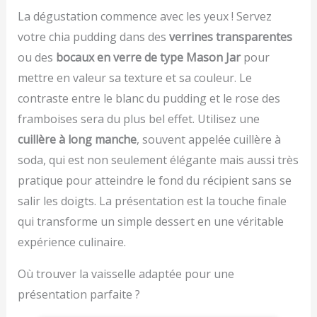
(17.5x22.5cm) facile à
aux ingrédients secs et
La dégustation commence avec les yeux ! Servez
nettoyer de la balance
liquide 【Facile à
votre chia pudding dans des
verrines transparentes
de cuisine convient à
nettoyer et à ranger】
toutes les tailles de
La plate-forme de
ou des
bocaux en verre de type Mason Jar
pour
contenants HAUTE
mesure intelligente et
mettre en valeur sa texture et sa couleur. Le
CAPACITÉ: conçue pour
légère en acier
contraste entre le blanc du pudding et le rose des
réaliser des préparations
inoxydable est facile à
et des pâtisseries
nettoyer et à entretenir.
framboises sera du plus bel effet. Utilisez une
généreuses, la capacité
Peut être facilement
cuillère à long manche
, souvent appelée cuillère à
de 5kg est idéale pour
rangé lorsqu'il n'est pas
concocter une grande
soda, qui est non seulement élégante mais aussi très
utilisé. Très approprié
variété de recettes,
pour cuisiner à la maison
pratique pour atteindre le fond du récipient sans se
notamment des cookies,
et servir des aliments ou
salir les doigts. La présentation est la touche finale
des pancakes, des pâtes
des liquides. 【Après-
à pizza, des pâtes à pain
vente】 Si vous avez un
qui transforme un simple dessert en une véritable
et bien plus PRÉCISION
problème avec la
expérience culinaire.
OPTIMALE: une balance
balance de cuisine,
de cuisine pour toutes
n'hésitez pas à nous
Où trouver la vaisselle adaptée pour une
vos envies de pâtisserie,
contacter. Nous vous
assurant des mesures
offrons le meilleur service
présentation parfaite ?
précises à 0.5g (jusqu'à
client.