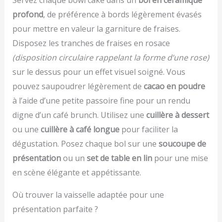
de cuisine convient à
nettoyer et à ranger】
profond
, de préférence à bords légèrement évasés
toutes les tailles de
La plate-forme de
pour mettre en valeur la garniture de fraises.
contenants HAUTE
mesure intelligente et
CAPACITÉ: conçue pour
légère en acier
Disposez les tranches de fraises en rosace
réaliser des préparations
inoxydable est facile à
(disposition circulaire rappelant la forme d’une rose)
et des pâtisseries
nettoyer et à entretenir.
sur le dessus pour un effet visuel soigné. Vous
généreuses, la capacité
Peut être facilement
de 5kg est idéale pour
rangé lorsqu'il n'est pas
pouvez saupoudrer légèrement de
cacao en poudre
concocter une grande
utilisé. Très approprié
à l’aide d’une petite passoire fine pour un rendu
variété de recettes,
pour cuisiner à la maison
notamment des cookies,
digne d’un café brunch. Utilisez une
cuillère à dessert
et servir des aliments ou
des pancakes, des pâtes
des liquides. 【Après-
ou une
cuillère à café longue
pour faciliter la
à pizza, des pâtes à pain
vente】 Si vous avez un
dégustation. Posez chaque bol sur une
soucoupe de
et bien plus PRÉCISION
problème avec la
OPTIMALE: une balance
balance de cuisine,
présentation
ou un
set de table en lin
pour une mise
de cuisine pour toutes
n'hésitez pas à nous
en scène élégante et appétissante.
vos envies de pâtisserie,
contacter. Nous vous
assurant des mesures
offrons le meilleur service
Où trouver la vaisselle adaptée pour une
précises à 0.5g (jusqu'à
client.
999g) et 1g près (au-
présentation parfaite ?
dessus de 1kg)