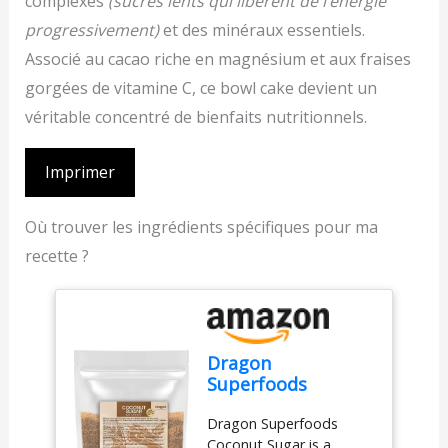
complexes
(sucres lents qui libèrent de l’énergie
progressivement)
et des minéraux essentiels.
Associé au cacao riche en magnésium et aux fraises
gorgées de vitamine C, ce bowl cake devient un
véritable concentré de bienfaits nutritionnels.
Imprimer
Où trouver les ingrédients spécifiques pour ma
recette ?
Dragon
Superfoods
Coconut Sugar -
Dragon Superfoods
100% Organic,
Coconut Sugar is a
Unrefined, Vegan