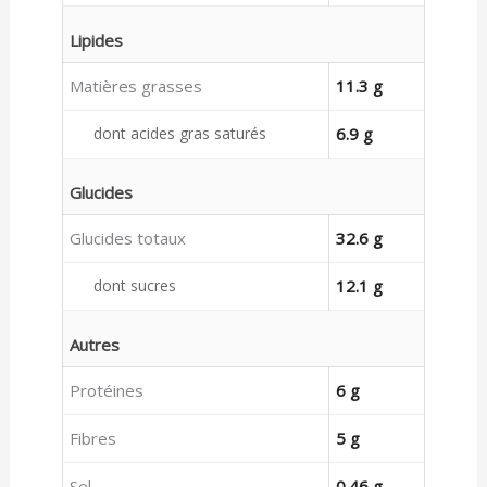
Lipides
Matières grasses
11.3 g
dont acides gras saturés
6.9 g
Glucides
Glucides totaux
32.6 g
dont sucres
12.1 g
Autres
Protéines
6 g
Fibres
5 g
Sel
0.46 g