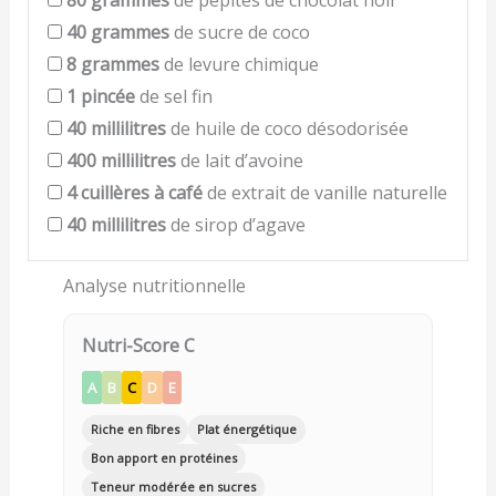
40
grammes
de sucre de coco
8
grammes
de levure chimique
1
pincée
de sel fin
40
millilitres
de huile de coco désodorisée
400
millilitres
de lait d’avoine
4
cuillères à café
de extrait de vanille naturelle
40
millilitres
de sirop d’agave
Analyse nutritionnelle
Nutri-Score C
A
B
C
D
E
Riche en fibres
Plat énergétique
Bon apport en protéines
Teneur modérée en sucres