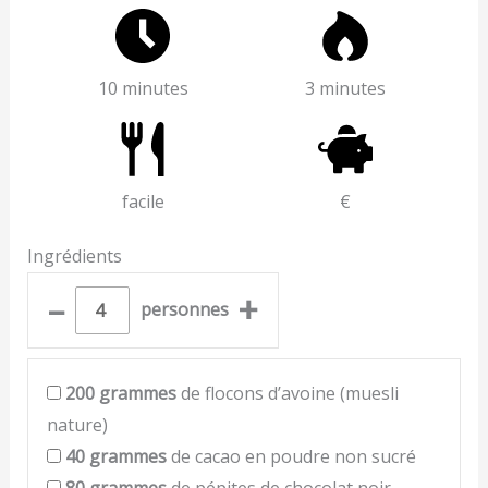
10 minutes
3 minutes
facile
€
Ingrédients
–
+
personnes
200
grammes
de flocons d’avoine (muesli
nature)
40
grammes
de cacao en poudre non sucré
80
grammes
de pépites de chocolat noir