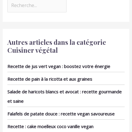
parfait pour les hôtes
gardent pas leurs
20 cm
exigeants souhaitant
odeurs. Le bambou
une présentation de
apportera une touche
table épurée et raffinée
naturelle à votre
lors des apéritifs
intérieur. PRATIQUE :
Avec leur grande taille
(29 cm), ils sont
Autres articles dans la catégorie
pratiques pour être
Cuisiner végétal
utilisés dans n'importe
quel saladier.
ENTRETIEN : Les
Recette de jus vert vegan : boostez votre énergie
couverts à salade se
lavent à la main avec un
Recette de pain à la ricotta et aux graines
simple coup d'éponge.
Salade de haricots blancs et avocat : recette gourmande
et saine
Falafels de patate douce : recette vegan savoureuse
Recette : cake moelleux coco vanille vegan