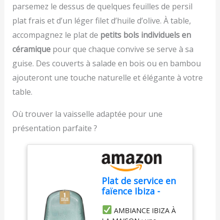
sans risque de
usage très limité de
parsemez le dessus de quelques feuilles de persil
déformation.
matière grasse. Produit
plat frais et d’un léger filet d’huile d’olive. À table,
Revêtement céramique
recyclable PRODUIT
antiadhésif effet pierre
RECYCLABLE FABRIQUE
accompagnez le plat de
petits bols individuels en
sans PFOA – Profitez
EN FRANCE
céramique
pour que chaque convive se serve à sa
d’une cuisson saine sans
matière grasse grâce à
guise. Des couverts à salade en bois ou en bambou
son revêtement
ajouteront une touche naturelle et élégante à votre
céramique effet pierre
table.
haute performance,
facile à nettoyer et
Où trouver la vaisselle adaptée pour une
respectueux de votre
santé.
Nettoyage
présentation parfaite ?
simplifié & poignées
silicone – Les poignées
en silicone isolantes
assurent une prise en
main confortable et une
Plat de service en
protection contre la
faïence Ibiza -
chaleur. Passe au lave-
Grande assiette de
vaisselle pour un
AMBIANCE IBIZA À
service
entretien rapide.