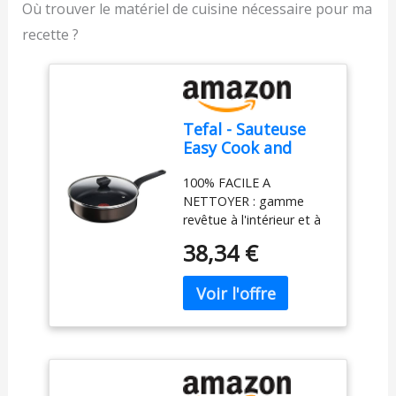
Où trouver le matériel de cuisine nécessaire pour ma
recette ?
Tefal - Sauteuse
Easy Cook and
Clean avec
100% FACILE A
couvercle -
NETTOYER : gamme
Antiadhésif - 24 cm
revêtue à l'intérieur et à
l'extérieur, pour un
38,34 €
nettoyage ultra simple,
et facile à utiliser, même
pour les cuisiniers
débutants INDICATEUR
DE TEMPERATURE
THERMO-SIGNAL pour
une maîtrise parfaite des
températures CUISSON