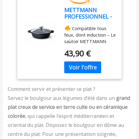
REUSSIE grâce à la base
METTMANN
de diffusion qui assure
PROFESSIONNEL -
une répartition optimale
Sautoir/Sauteuse
de la chaleur ;
Compatible tous
32 cm - Fonte
compatible avec plaques
feux, dont induction – Le
d'Aluminium -
gaz, électrique,
sautoir METTMANN
Revêtement
vitrocéramique
PROFESSIONNEL
Céramique Type
COUVERCLE VERRE
43,90 €
s’adapte à tous les types
Pierre - Couvercle
pratique avec orifice
de cuisson : induction,
en Verre - Tous
d'évacuation de la
gaz, vitrocéramique et
Feux dont
vapeur, et forme idéale
plaques électriques. Idéal
Induction - Sans
pour cuire à l'étouffée,
pour une utilisation
PFOA (32cm)
braiser et mijoter
quotidienne et durable.
lentement grâce à sa
Comment servir et présenter ce plat ?
Fonte d’aluminium
forme large et profonde
Servez le boulgour aux légumes d’été dans un
grand
ultra résistante – Conçu
UNE CUISINE SAINE ET
plat creux de service en terre cuite ou en céramique
en fonte d’aluminium
ECORESPONSABLE, le
épaisse, ce sautoir offre
revêtement, garanti sans
colorée
, qui rappelle l’esprit méditerranéen et
une excellente
PFOA, sans plomb, sans
oriental du plat. Disposez le boulgour en dôme au
répartition de la chaleur
cadmium permet une
et une grande durabilité
cuisson saine grâce à un
centre du plat. Pour une présentation soignée,